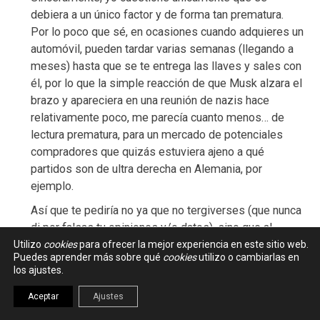
debiera a un único factor y de forma tan prematura.
Por lo poco que sé, en ocasiones cuando adquieres un
automóvil, pueden tardar varias semanas (llegando a
meses) hasta que se te entrega las llaves y sales con
él, por lo que la simple reacción de que Musk alzara el
brazo y apareciera en una reunión de nazis hace
relativamente poco, me parecía cuanto menos… de
lectura prematura, para un mercado de potenciales
compradores que quizás estuviera ajeno a qué
partidos son de ultra derecha en Alemania, por
ejemplo.
Así que te pediría no ya que no tergiverses (que nunca
di por falsas tu opiniones y/o datos), sino que al
menos, contextualices los datos, que es lo que se te
Utilizo
cookies
para ofrecer la mejor experiencia en este sitio web.
Puedes aprender más sobre qué
cookies
utilizo o cambiarlas en
pidió el otro día.
los ajustes.
Aceptar
Ajustes