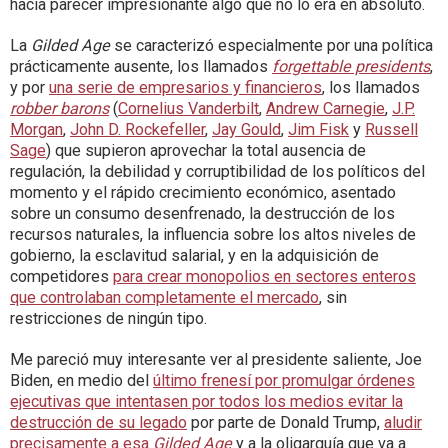
hacía parecer impresionante algo que no lo era en absoluto.
La
Gilded Age
se caracterizó especialmente por una política
prácticamente ausente, los llamados
forgettable presidents
,
y por
una serie de empresarios y financieros
, los llamados
robber barons
(
Cornelius Vanderbilt
,
Andrew Carnegie
,
J.P.
Morgan
,
John D. Rockefeller
,
Jay Gould
,
Jim Fisk
y
Russell
Sage
) que supieron aprovechar la total ausencia de
regulación, la debilidad y corruptibilidad de los políticos del
momento y el rápido crecimiento económico, asentado
sobre un consumo desenfrenado, la destrucción de los
recursos naturales, la influencia sobre los altos niveles de
gobierno, la esclavitud salarial, y en la adquisición de
competidores
para crear monopolios en sectores enteros
que controlaban completamente el mercado
, sin
restricciones de ningún tipo.
Me pareció muy interesante ver al presidente saliente, Joe
Biden, en medio del
último frenesí por promulgar órdenes
ejecutivas que intentasen por todos los medios evitar la
destrucción de su legado
por parte de Donald Trump,
aludir
precisamente a esa
Gilded Age
y a la oligarquía que va a