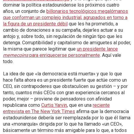
dominar la política estadounidense los próximos cuatro
años, un conjunto de
billonarios tecnológicos megalómanos
que conforman un complejo industrial, agrupados en torno a
la figura de un presidente débil
que les ha prometido, a
cambio de donaciones a su campaña, dejarles actuar a su
antojo y, sobre todo, sin regulación de ningún tipo que les
detenga. Corruptibilidad y capitalismo de amiguetes al poder,
la misma que parece legitimar que
un presidente lance
memecoins
para enriquecerse personalmente
. Aquí vale
todo.
La idea de que «la democracia está muerta» y que lo que
hace falta ahora es un presidente fuerte que actúe como un
CEO, sin contrapoderes que obstaculicen su gestión – y por
tanto, cuantos más CEOs con gran experiencia cercanos al
poder, mejor – proviene de pensadores con afinidad
republicana como
Curtis Yarvin
, que en una
reciente
entrevista en The New York Times
afirma que la democracia
estadounidense debería ser reemplazada por lo que él llama
una «monarquía» dirigida por lo que ha llamado «un CEO»,
básicamente un término más amigable para lo que, a todos