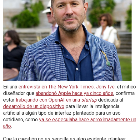
En una
entrevista en The New York Times
,
Jony Ive
, el mítico
diseñador que
abandonó Apple hace ya cinco años
, confirma
estar
trabajando con OpenAI en una
startup
dedicada al
desarrollo de un dispositivo
para llevar la inteligencia
artificial a algún tipo de interfaz planteado para un uso
cotidiano, como
ya se especulaba hace aproximadamente un
año
.
Que la cuestión no es sencilla es algo evidente: plantear