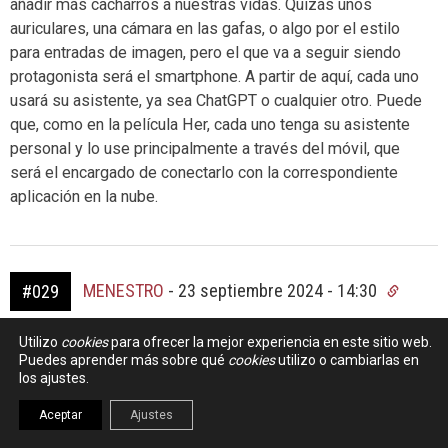
añadir más cacharros a nuestras vidas. Quizás unos
auriculares, una cámara en las gafas, o algo por el estilo
para entradas de imagen, pero el que va a seguir siendo
protagonista será el smartphone. A partir de aquí, cada uno
usará su asistente, ya sea ChatGPT o cualquier otro. Puede
que, como en la película Her, cada uno tenga su asistente
personal y lo use principalmente a través del móvil, que
será el encargado de conectarlo con la correspondiente
aplicación en la nube.
MENESTRO
-
23 septiembre 2024 - 14:30
#029
Es la enésima iniciativa que trata de financiar » a lo grande»
Utilizo
cookies
para ofrecer la mejor experiencia en este sitio web.
Sam altman, aprovechando la cotización de OpenAI, y
Puedes aprender más sobre qué
cookies
utilizo o cambiarlas en
los ajustes.
sigue siendo un rumor, no un proyecto independiente.
Aceptar
Ajustes
Hace un año y medio había cierto hype con un juguete
llamado Rabbit R1 y trató de financiar algo similar. Le