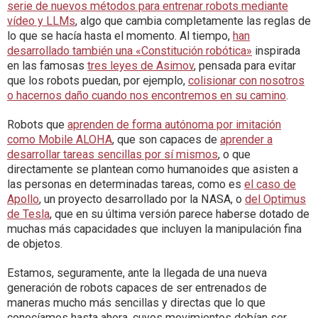
serie de nuevos métodos para entrenar robots mediante
vídeo y LLMs
, algo que cambia completamente las reglas de
lo que se hacía hasta el momento. Al tiempo,
han
desarrollado también una «Constitución robótica»
inspirada
en las famosas
tres leyes de Asimov
, pensada para evitar
que los robots puedan, por ejemplo,
colisionar con nosotros
o hacernos daño cuando nos encontremos en su camino
.
Robots que
aprenden de forma autónoma por imitación
como Mobile ALOHA
, que son capaces de
aprender a
desarrollar tareas sencillas por sí mismos
, o que
directamente se plantean como humanoides que asisten a
las personas en determinadas tareas, como es
el caso de
Apollo
, un proyecto desarrollado por la NASA, o
del Optimus
de Tesla
, que en su última versión parece haberse dotado de
muchas más capacidades que incluyen la manipulación fina
de objetos.
Estamos, seguramente, ante la llegada de una nueva
generación de robots capaces de ser entrenados de
maneras mucho más sencillas y directas que lo que
conocíamos hasta ahora, cuyos movimientos debían ser