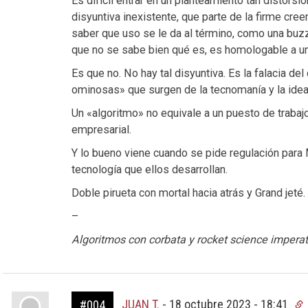
Es difícil entrar en un planteamiento tan distors
disyuntiva inexistente, que parte de la firme cre
saber que uso se le da al término, como una buzzw
que no se sabe bien qué es, es homologable a un
Es que no. No hay tal disyuntiva. Es la falacia de
ominosas» que surgen de la tecnomanía y la ideal
Un «algoritmo» no equivale a un puesto de trabajo
empresarial.
Y lo bueno viene cuando se pide regulación para
tecnología que ellos desarrollan.
Doble pirueta con mortal hacia atrás y Grand jeté.
–
Algoritmos con corbata y rocket science imperat
JUAN T.
-
18 octubre 2023 - 18:41
#004