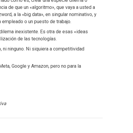
ionado como es, crear una especie dilema o
encia de que un «algoritmo», que vaya a usted a
ord, a la «big data», en singular nominativo, y
 empleado o un puesto de trabajo.
l dilema inexistente. Es otra de esas «ideas
ización de las tecnologías.
, ni ninguno. Ni siquiera a competitividad
 Meta, Google y Amazon, pero no para la
iva