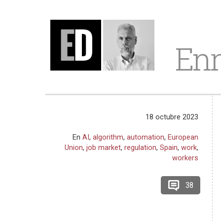
Enr
18 octubre 2023
En
AI
,
algorithm
,
automation
,
European
Union
,
job market
,
regulation
,
Spain
,
work
,
workers
38