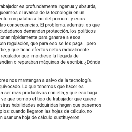
 trabajador es profundamente ingenua y absurda,
queamos el avance de la tecnología en un
e con patatas a las del primero, y esos
 las consecuencias. El problema, además, es que
s ciudadanos demandan protección, los políticos
ccionan rápidamente para ganarse a esos
cen regulación, que para eso se les paga… pero
die, y que tiene efectos netos radicalmente
 regulador que impidiese la llegada de
endían o reparaban máquinas de escribir. ¿Dónde
ores nos mantengan a salvo de la tecnología,
equivocado. Lo que tenemos que hacer es
y a ser más productivos con ella, y que eso haga
 ve que somos el tipo de trabajador que quiere
uestras habilidades adquiridas hagan que pasemos
os: cuando llegaron las hojas de cálculo, no
an usar una hoja de cálculo sustituyeron