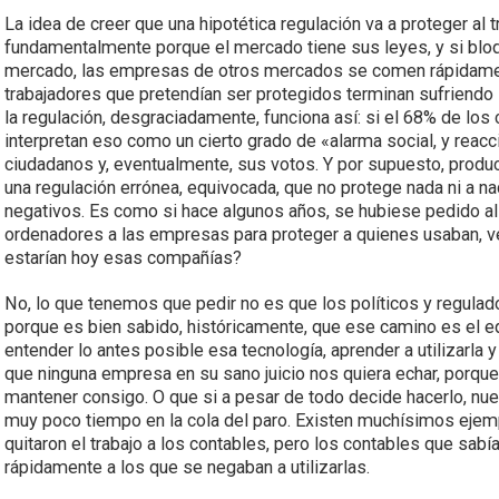
La idea de creer que una hipotética regulación va a proteger al
fundamentalmente porque el mercado tiene sus leyes, y si blo
mercado, las empresas de otros mercados se comen rápidament
trabajadores que pretendían ser protegidos terminan sufriendo
la regulación, desgraciadamente, funciona así: si el 68% de lo
interpretan eso como un cierto grado de «alarma social, y rea
ciudadanos y, eventualmente, sus votos. Y por supuesto, produ
una regulación errónea, equivocada, que no protege nada ni a na
negativos. Es como si hace algunos años, se hubiese pedido al
ordenadores a las empresas para proteger a quienes usaban, v
estarían hoy esas compañías?
No, lo que tenemos que pedir no es que los políticos y regulad
porque es bien sabido, históricamente, que ese camino es el 
entender lo antes posible esa tecnología, aprender a utilizarla 
que ninguna empresa en su sano juicio nos quiera echar, porque
mantener consigo. O que si a pesar de todo decide hacerlo, n
muy poco tiempo en la cola del paro. Existen muchísimos ejempl
quitaron el trabajo a los contables, pero los contables que sabí
rápidamente a los que se negaban a utilizarlas.