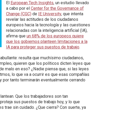
El
European Tech Insights
, un estudio llevado
a cabo por el
Center for the Governance of
Change (CGC)
de
IE University
, que intenta
revelar las actitudes de los ciudadanos
europeos hacia la tecnología y las cuestiones
relacionadas con la inteligencia artificial (IA),
afirma que
un 68% de los europeos quiere
que los gobiernos planteen limitaciones a la
IA para proteger sus puestos de trabajo
.
abullante: resulta que muchísimo ciudadanos,
empleo, quieren que los políticos dicten leyes que
de malo en eso? ¿Nadie piensa que, si las leyes
itmos, lo que va a ocurrir es que esas compañías
, y por tanto terminarán eventualmente cerrando
antean. Que los trabajadores son tan
proteja sus puestos de trabajo hoy, y lo que
es trae sin cuidado. ¿Que cierra? Con suerte, ya