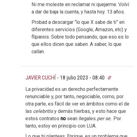
Ni me moleste en reclamar ni quejarme. Volví
a dar de baja la cuenta, y hasta hoy. 13 años.
Probad a descargar “lo que X sabe de ti” en
diferentes servicios (Google, Amazon, etc) y
flipareis. Sobre todo pensando, que eso es lo
que ellos dicen que saben. A saber, lo que
callan.
JAVIER CUCHÍ
-
18 julio 2023 - 08:40
La privacidad es un derecho perfectamente
renunciable y, por tanto, negociable, como, por
otra parte, es fácil de ver en ámbitos como el de
las
celebritis
y demás hierbas, y esto hace que
estos contratos
no
sean ilegales
per se
.. Por
tanto, estoy en principio con LUA.
Lo que tú planteas, Enrique, es un problema que