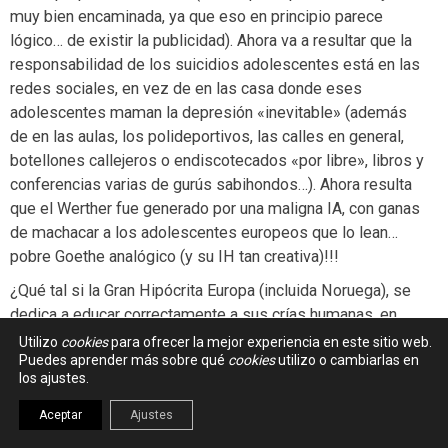
muy bien encaminada, ya que eso en principio parece
lógico… de existir la publicidad). Ahora va a resultar que la
responsabilidad de los suicidios adolescentes está en las
redes sociales, en vez de en las casa donde eses
adolescentes maman la depresión «inevitable» (además
de en las aulas, los polideportivos, las calles en general,
botellones callejeros o endiscotecados «por libre», libros y
conferencias varias de gurús sabihondos…). Ahora resulta
que el Werther fue generado por una maligna IA, con ganas
de machacar a los adolescentes europeos que lo lean…
pobre Goethe analógico (y su IH tan creativa)!!!
¿Qué tal si la Gran Hipócrita Europa (incluida Noruega), se
dedica a educar correctamente a sus crías humanas, en
vez de domesticarlas? Para que sean capaces de afrontar
Utilizo
cookies
para ofrecer la mejor experiencia en este sitio web.
Puedes aprender más sobre qué
cookies
utilizo o cambiarlas en
una realidad cambiante, cada vez más rápida, y no dejarse
los ajustes.
llevar por la megalomanía de proyectos inacabados de ser
humano (HS), como fueron, o son, Hitler, Stalin, genocidas
Aceptar
Ajustes
de los Balcanes… o el neozar ruso Putin??????