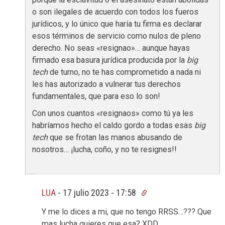
o son ilegales de acuerdo con todos los fueros
jurídicos, y lo único que haría tu firma es declarar
esos términos de servicio como nulos de pleno
derecho. No seas «resignao»… aunque hayas
firmado esa basura jurídica producida por la
big
tech
de turno, no te has comprometido a nada ni
les has autorizado a vulnerar tus derechos
fundamentales, que para eso lo son!
Con unos cuantos «resignaos» como tú ya les
habríamos hecho el caldo gordo a todas esas
big
tech
que se frotan las manos abusando de
nosotros… ¡lucha, coño, y no te resignes!!
LUA
-
17 julio 2023 - 17:58
Y me lo dices a mi, que no tengo RRSS…??? Que
mas lucha quieres que esa? XDD