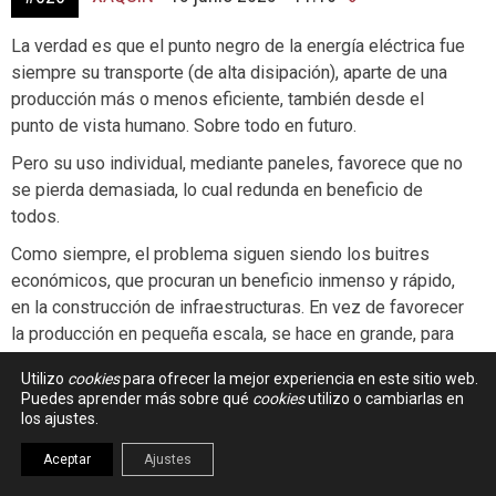
La verdad es que el punto negro de la energía eléctrica fue
siempre su transporte (de alta disipación), aparte de una
producción más o menos eficiente, también desde el
punto de vista humano. Sobre todo en futuro.
Pero su uso individual, mediante paneles, favorece que no
se pierda demasiada, lo cual redunda en beneficio de
todos.
Como siempre, el problema siguen siendo los buitres
económicos, que procuran un beneficio inmenso y rápido,
en la construcción de infraestructuras. En vez de favorecer
la producción en pequeña escala, se hace en grande, para
sacar rápidos beneficios. Aunque luego se hundan los
Utilizo
cookies
para ofrecer la mejor experiencia en este sitio web.
viaductos, como los de la AP-6. Antes era la construcción
Puedes aprender más sobre qué
cookies
utilizo o cambiarlas en
de edificios con mínimos de eficiencia.
los ajustes.
El llamado «libre mercado», vaya meme(z), solo entiende
Aceptar
Ajustes
de beneficios rápidos, aunque eso suponga tener que