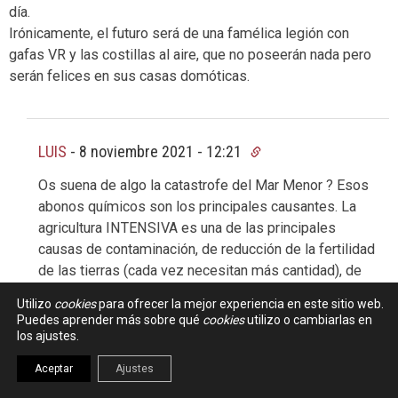
día.
Irónicamente, el futuro será de una famélica legión con
gafas VR y las costillas al aire, que no poseerán nada pero
serán felices en sus casas domóticas.
LUIS
-
8 noviembre 2021 - 12:21
Os suena de algo la catastrofe del Mar Menor ? Esos
abonos químicos son los principales causantes. La
agricultura INTENSIVA es una de las principales
causas de contaminación, de reducción de la fertilidad
de las tierras (cada vez necesitan más cantidad), de
aporte de CO2 a la atmosfera,… Y si a esto añadimos
Utilizo
cookies
para ofrecer la mejor experiencia en este sitio web.
semillas transgénicas creadas para soportar
Puedes aprender más sobre qué
cookies
utilizo o cambiarlas en
herbicidas, fungicidas y demás «matatos» la
los ajustes.
convinación perfecta para el desastre que ya tenemos
Aceptar
Ajustes
y que aumentará a ritmo yonqui. La agricultura es la