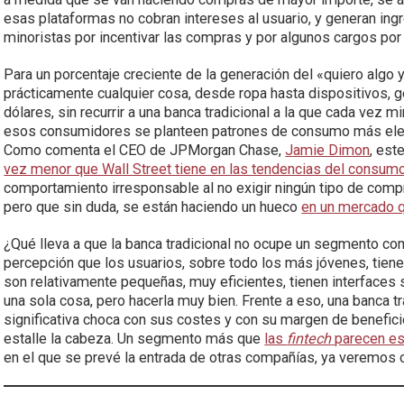
esas plataformas no cobran intereses al usuario, y generan in
minoristas por incentivar las compras y por algunos cargos po
Para un porcentaje creciente de la generación del «quiero algo 
prácticamente cualquier cosa, desde ropa hasta dispositivos,
dólares, sin recurrir a una banca tradicional a la que cada vez 
esos consumidores se planteen patrones de consumo más eleva
Como comenta el CEO de JPMorgan Chase,
Jamie Dimon
, est
vez menor que Wall Street tiene en las tendencias del consum
comportamiento irresponsable al no exigir ningún tipo de compr
pero que sin duda, se están haciendo un hueco
en un mercado q
¿Qué lleva a que la banca tradicional no ocupe un segmento c
percepción que los usuarios, sobre todo los más jóvenes, tie
son relativamente pequeñas, muy eficientes, tienen interfaces s
una sola cosa, pero hacerla muy bien. Frente a eso, una banca tr
significativa choca con sus costes y con su margen de benefici
estalle la cabeza. Un segmento más que
las
fintech
parecen est
en el que se prevé la entrada de otras compañías, ya veremos