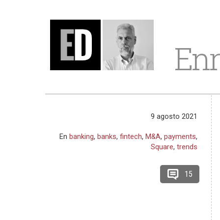
Enr
9 agosto 2021
En
banking
,
banks
,
fintech
,
M&A
,
payments
,
Square
,
trends
15