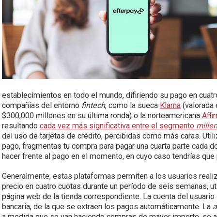
establecimientos en todo el mundo, difiriendo su pago en cuatr
compañías del entorno
fintech
, como la sueca
Klarna
(valorada 
$300,000 millones en su última ronda) o la norteamericana
Affi
resultando
cada vez más significativa entre el segmento
millen
del uso de tarjetas de crédito, percibidas como más caras. Uti
pago, fragmentas tu compra para pagar una cuarta parte cada 
hacer frente al pago en el momento, en cuyo caso tendrías que
Generalmente, estas plataformas permiten a los usuarios reali
precio en cuatro cuotas durante un período de seis semanas, u
página web de la tienda correspondiente. La cuenta del usuario 
bancaria, de la que se extraen los pagos automáticamente. La
a medida que se van haciendo compras de mayor importe, se as