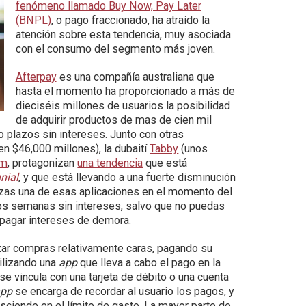
fenómeno llamado Buy Now, Pay Later
(BNPL)
, o pago fraccionado, ha atraído la
atención sobre esta tendencia, muy asociada
con el consumo del segmento más joven.
Afterpay
es una compañía australiana que
hasta el momento ha proporcionado a más de
dieciséis millones de usuarios la posibilidad
de adquirir productos de mas de cien mil
o plazos sin intereses. Junto con otras
en $46,000 millones), la dubaití
Tabby
(unos
rm
, protagonizan
una tendencia
que está
nial
, y que está llevando a una fuerte disminución
lizas una de esas aplicaciones en el momento del
dos semanas sin intereses, salvo que no puedas
 pagar intereses de demora.
zar compras relativamente caras, pagando su
tilizando una
app
que lleva a cabo el pago en la
se vincula con una tarjeta de débito o una cuenta
app
se encarga de recordar al usuario los pagos, y
ciende en el límite de gasto. La mayor parte de