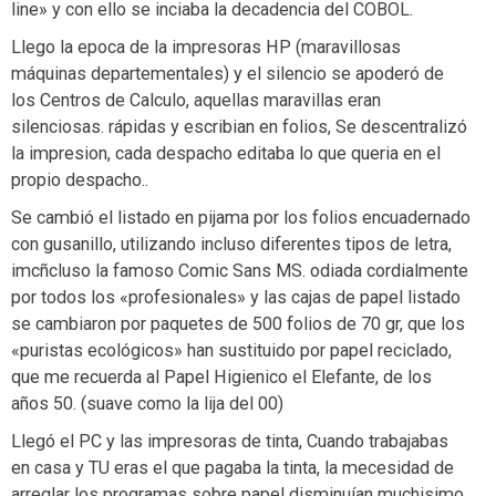
line» y con ello se inciaba la decadencia del COBOL.
Llego la epoca de la impresoras HP (maravillosas
máquinas departementales) y el silencio se apoderó de
los Centros de Calculo, aquellas maravillas eran
silenciosas. rápidas y escribian en folios, Se descentralizó
la impresion, cada despacho editaba lo que queria en el
propio despacho..
Se cambió el listado en pijama por los folios encuadernado
con gusanillo, utilizando incluso diferentes tipos de letra,
imcñcluso la famoso Comic Sans MS. odiada cordialmente
por todos los «profesionales» y las cajas de papel listado
se cambiaron por paquetes de 500 folios de 70 gr, que los
«puristas ecológicos» han sustituido por papel reciclado,
que me recuerda al Papel Higienico el Elefante, de los
años 50. (suave como la lija del 00)
Llegó el PC y las impresoras de tinta, Cuando trabajabas
en casa y TU eras el que pagaba la tinta, la mecesidad de
arreglar los programas sobre papel disminuían muchisimo.