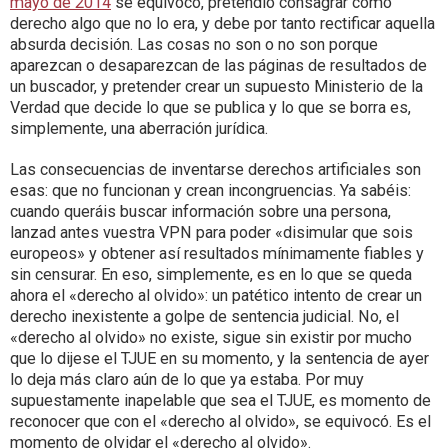
mayo de 2014
se equivocó, pretendió consagrar como
derecho algo que no lo era, y debe por tanto rectificar aquella
absurda decisión. Las cosas no son o no son porque
aparezcan o desaparezcan de las páginas de resultados de
un buscador, y pretender crear un supuesto Ministerio de la
Verdad que decide lo que se publica y lo que se borra es,
simplemente, una aberración jurídica.
Las consecuencias de inventarse derechos artificiales son
esas: que no funcionan y crean incongruencias. Ya sabéis:
cuando queráis buscar información sobre una persona,
lanzad antes vuestra VPN para poder «disimular que sois
europeos» y obtener así resultados mínimamente fiables y
sin censurar. En eso, simplemente, es en lo que se queda
ahora el «derecho al olvido»: un patético intento de crear un
derecho inexistente a golpe de sentencia judicial. No, el
«derecho al olvido» no existe, sigue sin existir por mucho
que lo dijese el TJUE en su momento, y la sentencia de ayer
lo deja más claro aún de lo que ya estaba. Por muy
supuestamente inapelable que sea el TJUE, es momento de
reconocer que con el «derecho al olvido», se equivocó. Es el
momento de olvidar el «derecho al olvido».