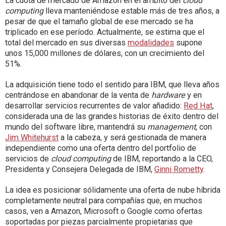
La cuota de mercado de Amazon en el ámbito del
cloud
computing
lleva manteniéndose estable más de tres años, a
pesar de que el tamaño global de ese mercado se ha
triplicado en ese período. Actualmente, se estima que el
total del mercado en sus diversas
modalidades
supone
unos 15,000 millones de dólares, con un crecimiento del
51%.
La adquisición tiene todo el sentido para IBM, que lleva años
centrándose en abandonar de la venta de
hardware
y en
desarrollar servicios recurrentes de valor añadido:
Red Hat
,
considerada una de las grandes historias de éxito dentro del
mundo del software libre, mantendrá su
management
, con
Jim Whitehurst
a la cabeza, y será gestionada de manera
independiente como una oferta dentro del portfolio de
servicios de
cloud computing
de IBM, reportando a la CEO,
Presidenta y Consejera Delegada de IBM,
Ginni Rometty
.
La idea es posicionar sólidamente una oferta de nube híbrida
completamente neutral para compañías que, en muchos
casos, ven a Amazon, Microsoft o Google como ofertas
soportadas por piezas parcialmente propietarias que