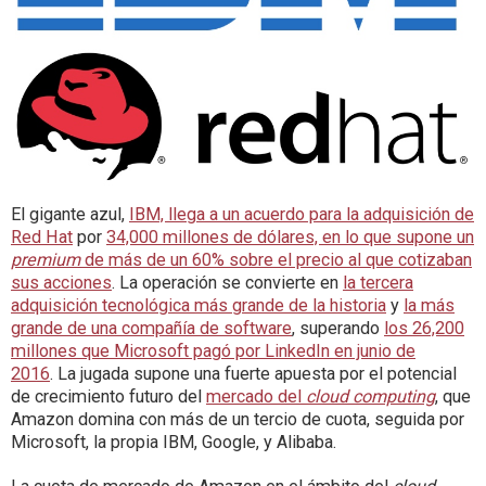
El gigante azul,
IBM, llega a un acuerdo para la adquisición de
Red Hat
por
34,000 millones de dólares, en lo que supone un
premium
de más de un 60% sobre el precio al que cotizaban
sus acciones
. La operación se convierte en
la tercera
adquisición tecnológica más grande de la historia
y
la más
grande de una compañía de software
, superando
los 26,200
millones que Microsoft pagó por LinkedIn en junio de
2016
. La jugada supone una fuerte apuesta por el potencial
de crecimiento futuro del
mercado del
cloud computing
, que
Amazon domina con más de un tercio de cuota, seguida por
Microsoft, la propia IBM, Google, y Alibaba.