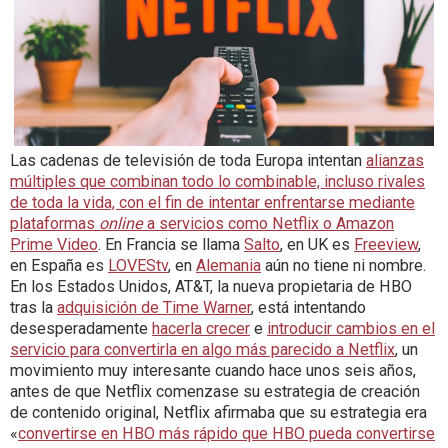
Las cadenas de televisión de toda Europa intentan
alianzas
múltiples que combinan todo lo combinable, incluso rivales
de toda la vida, con el fin de intentar enfrentarse mediante
plataformas
online
a servicios como Netflix o Amazon
Prime Video
. En Francia se llama
Salto
, en UK es
Freeview
,
en España es
LOVEStv
, en
Alemania
aún no tiene ni nombre.
En los Estados Unidos, AT&T, la nueva propietaria de HBO
tras la
adquisición de Time Warner
, está intentando
desesperadamente
hacerla crecer
e
introducir cambios en el
servicio para convertirla en algo más parecido a Netflix
, un
movimiento muy interesante cuando hace unos seis años,
antes de que Netflix comenzase su estrategia de creación
de contenido original, Netflix afirmaba que su estrategia era
«
convertirse en HBO más rápido que HBO pueda convertirse