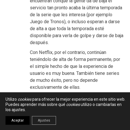
encuentran conque la gente da de baja el
servicio tan pronto acaba la última temporada
de la serie que les interesa (por ejemplo
Juego de Tronos), o incluso esperan a darse
de alta a que toda la temporada esté
disponible para verla de golpe y darse de baja
después.
Con Netflix, por el contrario, continúan
teniéndolo de alta de forma permanente, por
el simple hecho de que la experiencia de
usuario es muy buena. También tiene series
de mucho éxito, pero no depende
exclusivamente de ellas.
Eso significa más dinero para producir series
Utilizo
cookies
para ofrecer la mejor experiencia en este sitio web.
y pelis propias, o comprar los derechos de
Puedes aprender más sobre qué
cookies
utilizo o cambiarlas en
los ajustes.
las que hacen otros. Netflix opera además a
escala planetaria, mientras que la expansión
Aceptar
Ajustes
internacional de otros va muy por detrás, o