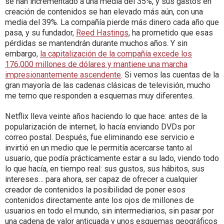
se han incrementado a una media del 35%, y sus gastos en
creación de contenidos se han elevado más aún, con una
media del 39%. La compañía pierde más dinero cada año que
pasa, y su fundador,
Reed Hastings
, ha prometido que esas
pérdidas se mantendrán durante muchos años. Y sin
embargo,
la capitalización de la compañía excede los
176,000 millones de dólares y mantiene una marcha
impresionantemente ascendente
. Si vemos las cuentas de la
gran mayoría de las cadenas clásicas de televisión, mucho
me temo que responden a esquemas muy diferentes.
Netflix lleva veinte años haciendo lo que hace: antes de la
popularización de internet, lo hacía enviando DVDs por
correo postal. Después, fue eliminando ese servicio e
invirtió en un medio que le permitía acercarse tanto al
usuario, que podía prácticamente estar a su lado, viendo todo
lo que hacía, en tiempo real: sus gustos, sus hábitos, sus
intereses… para ahora, ser capaz de ofrecer a cualquier
creador de contenidos la posibilidad de poner esos
contenidos directamente ante los ojos de millones de
usuarios en todo el mundo, sin intermediarios, sin pasar por
una cadena de valor anticuada y unos esquemas geográficos