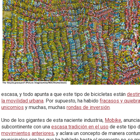
escasa, y todo apunta a que este tipo de bicicletas están
destin
la movilidad urbana
. Por supuesto, ha habido
fracasos y quiebr
unicornios
y muchas, muchas
rondas de inversión
.
Uno de los gigantes de esta naciente industria,
Mobike
, anunci
subcontinente con una
escasa tradición en el uso
de este tipo d
movimientos
anteriores
, y aclara un concepto de manera contu
municipales con las que ha hablado hasta el momento no se m