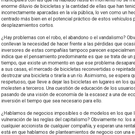
enorme diluvio de bicicletas y la cantidad de ellas que han teni
incorrectamente aparcadas en la vía pública, lo ven como un he
centrado más bien en el potencial práctico de estos vehículos pa
desplazamientos cortos.
¿Hay problemas con el robo, el abandono o el vandalismo? Obv
conllevan la necesidad de hacer frente a las pérdidas que ocas
inversores de estas compañías tampoco parecen especialmente
indica que el pensamiento predominante es que se trata de un 
tiempo, que existe un momento en que ese problema desaparece
a sus casas, el mercado de bicicletas reconvertidas o repintad
destrozar una bicicleta o tirarla a un río. Asimismo, se espera 
respetuoso, que lleve a dejar las bicicletas en lugares en los 
molesten a terceros. Una cuestión de educación de los usuario
pasando de una visión de economía de la escasez a una de eco
inversión el tiempo que sea necesario para ello.
¿Hablamos de negocios imposibles o de modelos en los que la 
vulneración de las reglas del capitalismo? Obviamente no: lo
cualquier accionista de cualquier compañía, y esperan una renta
está en que hablamos de planteamientos de negocio con
una e