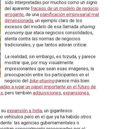
sido interpretadas por muchos como un signo
del aparente
fracaso de un modelo de negocio
arrogante
, de una
planificación empresarial mal
dimensionada
, un ejemplo claro de los
excesos del modelo de esa llamada
sharing
economy
que ataca negocios consolidados,
atenta contra las normas de negocios
tradicionales, y que tantos adoran criticar.
La realidad, sin embargo, es tozuda, y parece
mostrar que, por muy visualmente
impresionantes que sean esas imágenes, la
preocupación entre los participantes en el
negocio del
bike-sharing
parece más bien
adas a jugar un papel importante en el futuro de
as
, pero también
adquisiciones
,
expansiones
,
a su
expansión a India
, un gigantesco
e vehículos pero en el que ya ha habido otros
ndente: las agencias gubernamentales o
uestran especialmente preocupadas por el