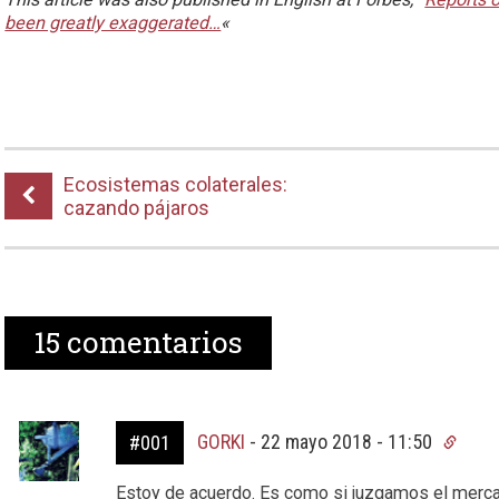
been greatly exaggerated…
«
Ecosistemas colaterales:
cazando pájaros
15
comentarios
GORKI
-
22 mayo 2018 - 11:50
#001
Estoy de acuerdo. Es como si juzgamos el mercad