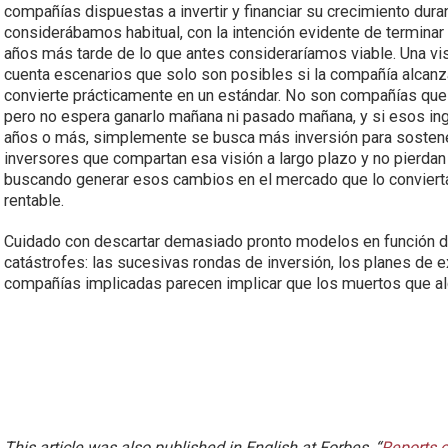
compañías dispuestas a invertir y financiar su crecimiento d
considerábamos habitual, con la intención evidente de terminar 
años más tarde de lo que antes consideraríamos viable. Una vi
cuenta escenarios que solo son posibles si la compañía alcanz
convierte prácticamente en un estándar. No son compañías que p
pero no espera ganarlo mañana ni pasado mañana, y si esos ing
años o más, simplemente se busca más inversión para sostene
inversores que compartan esa visión a largo plazo y no pierdan
buscando generar esos cambios en el mercado que lo conviertan
rentable.
Cuidado con descartar demasiado pronto modelos en función d
catástrofes: las sucesivas rondas de inversión, los planes de e
compañías implicadas parecen implicar que los muertos que al
This article was also published in English at Forbes, “
Reports 