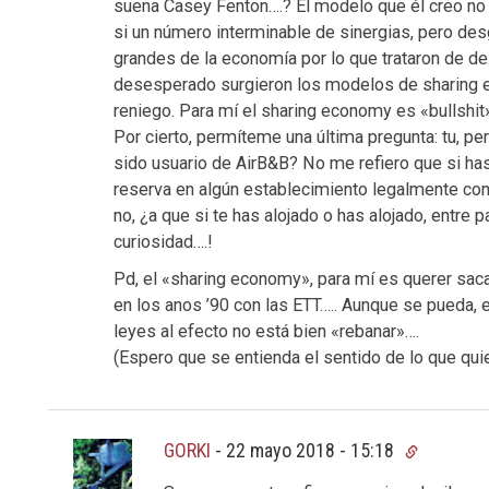
suena Casey Fenton….? El modelo que él creo no
si un número interminable de sinergias, pero de
grandes de la economía por lo que trataron de de
desesperado surgieron los modelos de sharing 
reniego. Para mí el sharing economy es «bullshit»
Por cierto, permíteme una última pregunta: tu, p
sido usuario de AirB&B? No me refiero que si has 
reserva en algún establecimiento legalmente conf
no, ¿a que si te has alojado o has alojado, entre 
curiosidad….!
Pd, el «sharing economy», para mí es querer sac
en los anos ’90 con las ETT….. Aunque se pueda, e
leyes al efecto no está bien «rebanar»….
(Espero que se entienda el sentido de lo que quie
GORKI
-
22 mayo 2018 - 15:18