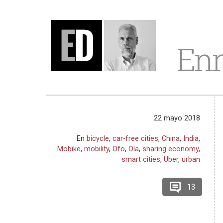
Enr
22 mayo 2018
En
bicycle
,
car-free cities
,
China
,
India
,
Mobike
,
mobility
,
Ofo
,
Ola
,
sharing economy
,
smart cities
,
Uber
,
urban
13