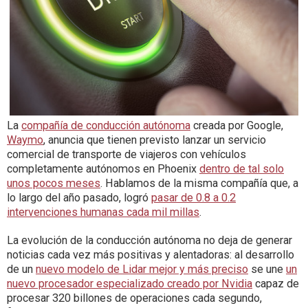
La
compañía de conducción autónoma
creada por Google,
Waymo
, anuncia que tienen previsto lanzar un servicio
comercial de transporte de viajeros con vehículos
completamente autónomos en Phoenix
dentro de tal solo
unos pocos meses
. Hablamos de la misma compañía que, a
lo largo del año pasado, logró
pasar de 0.8 a 0.2
intervenciones humanas cada mil millas
.
La evolución de la conducción autónoma no deja de generar
noticias cada vez más positivas y alentadoras: al desarrollo
de un
nuevo modelo de Lidar mejor y más preciso
se une
un
nuevo procesador especializado creado por Nvidia
capaz de
procesar 320 billones de operaciones cada segundo,