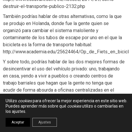
destruir-el-transporte-publico-2132.php
También podrías hablar de otras alternativas, como la que
se produjo en Holanda, donde fue la gente quien se
organizó para cambiar el sistema maloliente y
contaminante de los tubos de escape por uno en el que la
bicicleta es la forma de transporte habitual:
http://www.academia.edu/25624464/Op_de_Fiets_en_biciclet
Y sobre todo, podrías hablar de las dos mejores formas de
desincentivar el uso del vehículo privado: uno, trabajando
en casa, yendo a vivir a pueblos o creando centros de
trabajo barriales que hagan que la gente no tenga que
acudir de forma absurda a oficinas centralizadas en el
centro de las ciudades y la otra creando sistemas de
Utilizo
cookies
para ofrecer la mejor experiencia en este sitio web.
transporte público eficientes que son mucho más
Puedes aprender más sobre qué
cookies
utilizo o cambiarlas en
económicos que invertir en infraestructuras y finaciar
los ajustes.
florentinos.
Aceptar
Ajustes
En Nueva York paso casi todo el año y allí no necesito