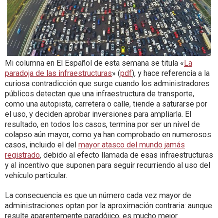
Mi columna en El Español de esta semana se titula «
La
paradoja de las infraestructuras
» (
pdf
), y hace referencia a la
curiosa contradicción que surge cuando los administradores
públicos detectan que una infraestructura de transporte,
como una autopista, carretera o calle, tiende a saturarse por
el uso, y deciden aprobar inversiones para ampliarla. El
resultado, en todos los casos, termina por ser un nivel de
colapso aún mayor, como ya han comprobado en numerosos
casos, incluido el del
mayor atasco del mundo jamás
registrado
, debido al efecto llamada de esas infraestructuras
y al incentivo que suponen para seguir recurriendo al uso del
vehículo particular.
La consecuencia es que un número cada vez mayor de
administraciones optan por la aproximación contraria: aunque
resulte aparentemente paradójico, es mucho mejor