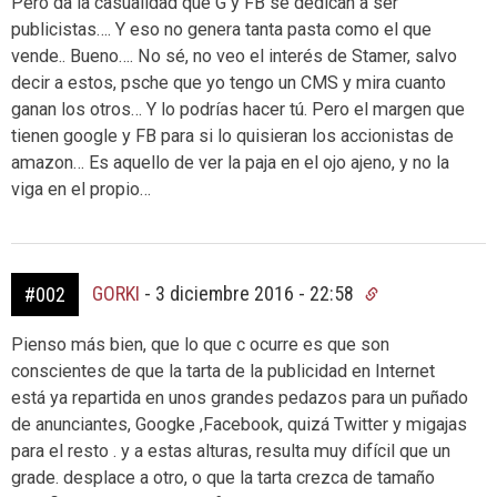
Pero da la casualidad que G y FB se dedican a ser
publicistas…. Y eso no genera tanta pasta como el que
vende.. Bueno…. No sé, no veo el interés de Stamer, salvo
decir a estos, psche que yo tengo un CMS y mira cuanto
ganan los otros… Y lo podrías hacer tú. Pero el margen que
tienen google y FB para si lo quisieran los accionistas de
amazon… Es aquello de ver la paja en el ojo ajeno, y no la
viga en el propio…
GORKI
-
3 diciembre 2016 - 22:58
#002
Pienso más bien, que lo que c ocurre es que son
conscientes de que la tarta de la publicidad en Internet
está ya repartida en unos grandes pedazos para un puñado
de anunciantes, Googke ,Facebook, quizá Twitter y migajas
para el resto . y a estas alturas, resulta muy difícil que un
grade. desplace a otro, o que la tarta crezca de tamaño