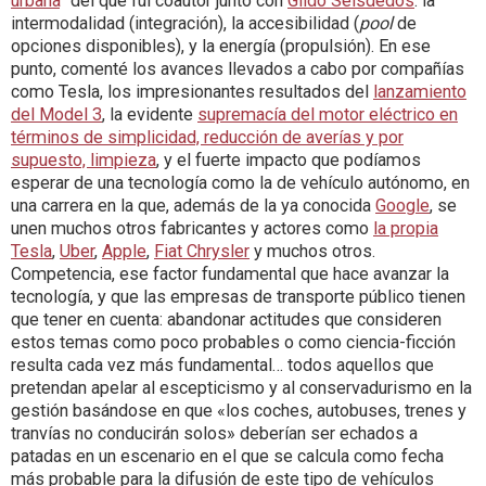
urbana
” del que fui coautor junto con
Gildo Seisdedos
: la
intermodalidad (integración), la accesibilidad (
pool
de
opciones disponibles), y la energía (propulsión). En ese
punto, comenté los avances llevados a cabo por compañías
como Tesla, los impresionantes resultados del
lanzamiento
del Model 3
, la evidente
supremacía del motor eléctrico en
términos de simplicidad, reducción de averías y por
supuesto, limpieza
, y el fuerte impacto que podíamos
esperar de una tecnología como la de vehículo autónomo, en
una carrera en la que, además de la ya conocida
Google
, se
unen muchos otros fabricantes y actores como
la propia
Tesla
,
Uber
,
Apple
,
Fiat Chrysler
y muchos otros.
Competencia, ese factor fundamental que hace avanzar la
tecnología, y que las empresas de transporte público tienen
que tener en cuenta: abandonar actitudes que consideren
estos temas como poco probables o como ciencia-ficción
resulta cada vez más fundamental… todos aquellos que
pretendan apelar al escepticismo y al conservadurismo en la
gestión basándose en que «los coches, autobuses, trenes y
tranvías no conducirán solos» deberían ser echados a
patadas en un escenario en el que se calcula como fecha
más probable para la difusión de este tipo de vehículos