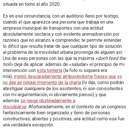
situada en torno al año 2020.
Es en esa circunstancia, con un auditorio lleno por testigo,
cuando el que aparezca una persona que trabaja en una
empresa municipal de transportes con una actitud
absolutamente sectaria y con evidente animadversión por
razones que no alcanzo a comprender, te permite entender
lo difícil que resulta tratar de que cualquier tipo de solución
al problema de la movilidad urbana provenga de alguien así.
Una de esas personas con las que la máxima
«don’t feed the
troll»
deja de aplicar: además de «saludar» el principio de mi
intervención con
esta tontería
(la foto ni siquiera era
mía),
mintió descaradamente atribuyéndome frases que yo
no dije en ningún momento de la charla
(ni dije, como podrán
atestiguar cualquiera de los asistentes, ni son consistentes
con mi argumentación, ni obviamente pienso) y que
además
se niega obstinadamente a
disculparse
. Afortunadamente, en el contexto de un congreso
fantásticamente bien organizado y lleno de personas
constructivas, abiertas y positivas, una actitud como esa fue
una verdadera excepción.