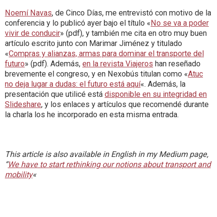
Noemí Navas
, de Cinco Días, me entrevistó con motivo de la
conferencia y lo publicó ayer bajo el título «
No se va a poder
vivir de conducir
» (pdf), y también me cita en otro muy buen
artículo escrito junto con Marimar Jiménez y titulado
«
Compras y alianzas, armas para dominar el transporte del
futuro
» (pdf). Además,
en la revista Viajeros
han reseñado
brevemente el congreso, y en Nexobús titulan como «
Atuc
no deja lugar a dudas: el futuro está aquí
«. Además, la
presentación que utilicé está
disponible en su integridad en
Slideshare
, y los enlaces y artículos que recomendé durante
la charla los he incorporado en esta misma entrada.
This article is also available in English in my Medium page,
“
We have to start rethinking our notions about transport and
mobility
«