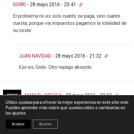
GORKI
-
28 mayo 2016 - 20:41
El problema no es solo cuanto se paga, sino cuanto
cuesta, porque vía impuestos pagamos la totalidad de
su coste.
JUAN NAVIDAD
-
28 mayo 2016 - 21:32
Eso es, Gorki. Otro repago absurdo.
MANUEL ORETGA
-
28 mayo 2016 - 22:55
#020
Utilizo
cookies
para ofrecer la mejor experiencia en este sitio web.
Puedes aprender más sobre qué
cookies
utilizo o cambiarlas en
Un baño de realidad no le viene mal a nadie. El mercado y
los ajustes.
la política a veces se ven como de lejos, pero en algo que
usa tanta gente a diario como la movilidad, eso es una
Aceptar
Ajustes
pose ridícula.