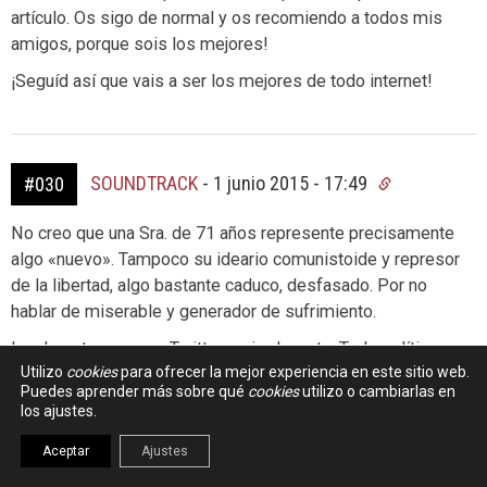
artículo. Os sigo de normal y os recomiendo a todos mis
amigos, porque sois los mejores!
¡Seguíd así que vais a ser los mejores de todo internet!
SOUNDTRACK
-
1 junio 2015 - 17:49
#030
No creo que una Sra. de 71 años represente precisamente
algo «nuevo». Tampoco su ideario comunistoide y represor
de la libertad, algo bastante caduco, desfasado. Por no
hablar de miserable y generador de sufrimiento.
Igualmente, que use Twitter es irrelevante. Todo político a
Utilizo
cookies
para ofrecer la mejor experiencia en este sitio web.
día de hoy, el que más o el que menos, tiene cuenta ahí y
Puedes aprender más sobre qué
cookies
utilizo o cambiarlas en
lanza sus twetts con más o menos acierto y frecuencia. De
los ajustes.
hecho, fuera de la política, hay mucha gente con muchos
seguidores (Enrique Dans sin ir más lejos), y su influencia y
Aceptar
Ajustes
penetración en la sociedad, su popularidad, es luego