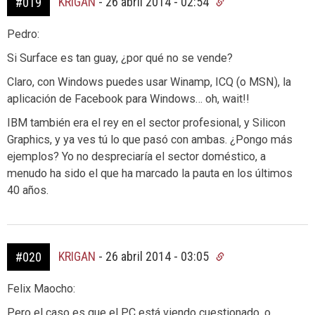
KRIGAN
-
26 abril 2014 - 02:54
#019
Pedro:
Si Surface es tan guay, ¿por qué no se vende?
Claro, con Windows puedes usar Winamp, ICQ (o MSN), la
aplicación de Facebook para Windows… oh, wait!!
IBM también era el rey en el sector profesional, y Silicon
Graphics, y ya ves tú lo que pasó con ambas. ¿Pongo más
ejemplos? Yo no despreciaría el sector doméstico, a
menudo ha sido el que ha marcado la pauta en los últimos
40 años.
KRIGAN
-
26 abril 2014 - 03:05
#020
Felix Maocho:
Pero el caso es que el PC está viendo cuestionado, o