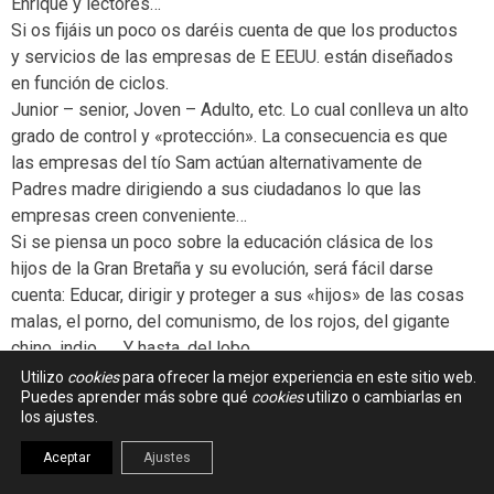
Enrique y lectores…
Si os fijáis un poco os daréis cuenta de que los productos
y servicios de las empresas de E EEUU. están diseñados
en función de ciclos.
Junior – senior, Joven – Adulto, etc. Lo cual conlleva un alto
grado de control y «protección». La consecuencia es que
las empresas del tío Sam actúan alternativamente de
Padres madre dirigiendo a sus ciudadanos lo que las
empresas creen conveniente…
Si se piensa un poco sobre la educación clásica de los
hijos de la Gran Bretaña y su evolución, será fácil darse
cuenta: Educar, dirigir y proteger a sus «hijos» de las cosas
malas, el porno, del comunismo, de los rojos, del gigante
chino, indio, …. Y hasta .del lobo.
Utilizo
cookies
para ofrecer la mejor experiencia en este sitio web.
La última anécdota que me hace reír más es la de
Puedes aprender más sobre qué
cookies
utilizo o cambiarlas en
Samsung. Como los teléfonos de Apple no llevan radio…
los ajustes.
Los de Samsung tampoco.
Aceptar
Ajustes
Por no hablar de que a nivel de software están jugando con
el nombre del fichero tal cual lo vemos, usamos y