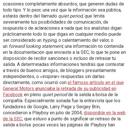
ocasiones completamente absurdos, que generen dudas de
todo tipo. Y lo peor, una vez que la información sea pública,
estarás dentro del llamado
quiet period
, que limita
severamente tus posibilidades de comunicación, de
respuesta o de aclaraciones a nada que los analistas digan:
prácticamente todo lo que digas en cualquier medio puede
ser considerado un
hyping
, o calentamiento del valor, o
un
forward looking statement
, una información no contenida
en la documentación que enviaste a la SEC, lo que te pone en
disposición de recibir sanciones o incluso de retrasar tu
salida. A determinadas informaciones tendrás que contestar
a través de buenos amigos, de bloggers presuntamente
independientes, o «inspirar» respuestas sin darlas
directamente, como ocurrió con
el famoso artículo en el que
General Motors anunciaba la retirada de su publicidad en
Facebook
en pleno
quiet period
de la salida a bolsa de la
compañía. Especialmente sonada fue la entrevista que los
fundadores de Google, Larry Page y Sergey Brin,
concedieron a Playboy en julio de 2004,
disponible en la web
de la SEC
, que estuvo a punto de significar un retraso de la
salida a bolsa: pocas veces las páginas de Playboy han