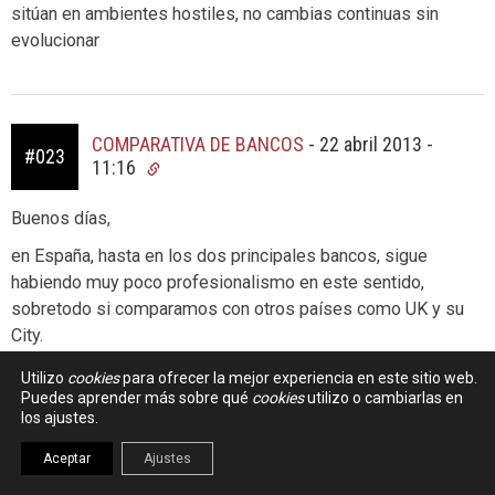
sitúan en ambientes hostiles, no cambias continuas sin
evolucionar
COMPARATIVA DE BANCOS
-
22 abril 2013 -
#023
11:16
Buenos días,
en España, hasta en los dos principales bancos, sigue
habiendo muy poco profesionalismo en este sentido,
sobretodo si comparamos con otros países como UK y su
City.
De hecho, la mayoría de altos puestos siguen estando
Utilizo
cookies
para ofrecer la mejor experiencia en este sitio web.
Puedes aprender más sobre qué
cookies
utilizo o cambiarlas en
disponibles solamente para «amigos-de». Sigue siendo lo
los ajustes.
informal lo que prima para ascender, mientras que en UK,
aunque por supuesto influye tu capacidad de relación, es
Aceptar
Ajustes
más fácil mejorar si tus números lo avalan.