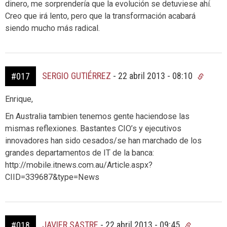
dinero, me sorprendería que la evolución se detuviese ahí.
Creo que irá lento, pero que la transformación acabará
siendo mucho más radical.
SERGIO GUTIÉRREZ
-
22 abril 2013 - 08:10
#017
Enrique,
En Australia tambien tenemos gente haciendose las
mismas reflexiones. Bastantes CIO’s y ejecutivos
innovadores han sido cesados/se han marchado de los
grandes departamentos de IT de la banca:
http://mobile.itnews.com.au/Article.aspx?
CIID=339687&type=News
JAVIER SASTRE
-
22 abril 2013 - 09:45
#018