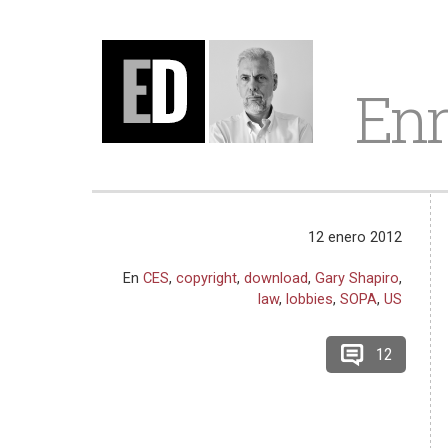
Enr
12 enero 2012
En
CES
,
copyright
,
download
,
Gary Shapiro
,
law
,
lobbies
,
SOPA
,
US
12