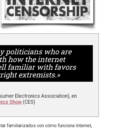
 politicians who are
th how the internet
l familiar with favors
right extremists.»
sumer Electronics Association), en
nics Show
(CES)
tar familiarizados con cómo funciona Internet,