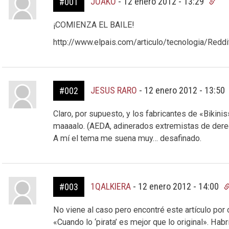
JOAKO
-
12 enero 2012 - 13:29
#001
¡COMIENZA EL BAILE!
http://www.elpais.com/articulo/tecnologia/Re
JESUS RARO
-
12 enero 2012 - 13:50
#002
Claro, por supuesto, y los fabricantes de «Bikinis
maaaalo. (AEDA, adinerados extremistas de dere
A mí el tema me suena muy… desafinado.
1QALKIERA
-
12 enero 2012 - 14:00
#003
No viene al caso pero encontré este artículo por 
«Cuando lo ‘pirata’ es mejor que lo original». Hab