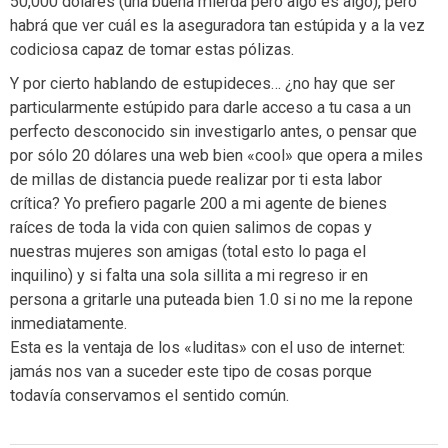
50,000 dólares (una buena mierda pero algo es algo), pero
habrá que ver cuál es la aseguradora tan estúpida y a la vez
codiciosa capaz de tomar estas pólizas.
Y por cierto hablando de estupideces… ¿no hay que ser
particularmente estúpido para darle acceso a tu casa a un
perfecto desconocido sin investigarlo antes, o pensar que
por sólo 20 dólares una web bien «cool» que opera a miles
de millas de distancia puede realizar por ti esta labor
crítica? Yo prefiero pagarle 200 a mi agente de bienes
raíces de toda la vida con quien salimos de copas y
nuestras mujeres son amigas (total esto lo paga el
inquilino) y si falta una sola sillita a mi regreso ir en
persona a gritarle una puteada bien 1.0 si no me la repone
inmediatamente.
Esta es la ventaja de los «luditas» con el uso de internet:
jamás nos van a suceder este tipo de cosas porque
todavía conservamos el sentido común.