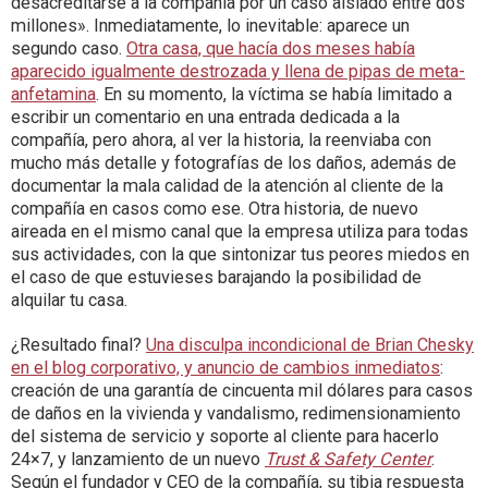
desacreditarse a la compañía por un caso aislado entre dos
millones». Inmediatamente, lo inevitable: aparece un
segundo caso.
Otra casa, que hacía dos meses había
aparecido igualmente destrozada y llena de pipas de meta-
anfetamina
. En su momento, la víctima se había limitado a
escribir un comentario en una entrada dedicada a la
compañía, pero ahora, al ver la historia, la reenviaba con
mucho más detalle y fotografías de los daños, además de
documentar la mala calidad de la atención al cliente de la
compañía en casos como ese. Otra historia, de nuevo
aireada en el mismo canal que la empresa utiliza para todas
sus actividades, con la que sintonizar tus peores miedos en
el caso de que estuvieses barajando la posibilidad de
alquilar tu casa.
¿Resultado final?
Una disculpa incondicional de Brian Chesky
en el blog corporativo, y anuncio de cambios inmediatos
:
creación de una garantía de cincuenta mil dólares para casos
de daños en la vivienda y vandalismo, redimensionamiento
del sistema de servicio y soporte al cliente para hacerlo
24×7, y lanzamiento de un nuevo
Trust & Safety Center
.
Según el fundador y CEO de la compañía, su tibia respuesta