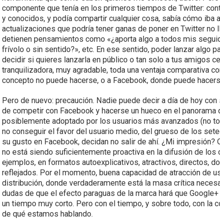
componente que tenía en los primeros tiempos de Twitter: contro
y conocidos, y podía compartir cualquier cosa, sabía cómo iba 
actualizaciones que podría tener ganas de poner en Twitter no l
detienen pensamientos como «¿aporta algo a todos mis seguido
frívolo o sin sentido?», etc. En ese sentido, poder lanzar algo p
decidir si quieres lanzarla en público o tan solo a tus amigos
tranquilizadora, muy agradable, toda una ventaja comparativa c
concepto no puede hacerse, o a Facebook, donde puede hacerse 
Pero de nuevo: precaución. Nadie puede decir a día de hoy con
de competir con Facebook y hacerse un hueco en el panorama de 
posiblemente adoptado por los usuarios más avanzados (no tod
no conseguir el favor del usuario medio, del grueso de los sete
su gusto en Facebook, decidan no salir de ahí. ¿Mi impresión
no está siendo suficientemente proactiva en la difusión de los
ejemplos, en formatos autoexplicativos, atractivos, directos, 
reflejados. Por el momento, buena capacidad de atracción de us
distribución, donde verdaderamente está la masa crítica necesar
dudas de que el efecto paraguas de la marca hará que Google+
un tiempo muy corto. Pero con el tiempo, y sobre todo, con la
de qué estamos hablando.