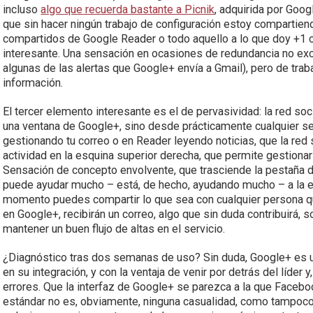
incluso
algo que recuerda bastante a Picnik
, adquirida por Goo
que sin hacer ningún trabajo de configuración estoy compartie
compartidos de Google Reader o todo aquello a lo que doy +1 c
interesante. Una sensación en ocasiones de redundancia no ex
algunas de las alertas que Google+ envía a Gmail), pero de traba
información.
El tercer elemento interesante es el de pervasividad: la red 
una ventana de Google+, sino desde prácticamente cualquier se
gestionando tu correo o en Reader leyendo noticias, que la red 
actividad en la esquina superior derecha, que permite gestionar 
Sensación de concepto envolvente, que trasciende la pestaña de
puede ayudar mucho – está, de hecho, ayudando mucho – a la ex
momento puedes compartir lo que sea con cualquier persona qu
en Google+, recibirán un correo, algo que sin duda contribuirá, s
mantener un buen flujo de altas en el servicio.
¿Diagnóstico tras dos semanas de uso? Sin duda, Google+ es u
en su integración, y con la ventaja de venir por detrás del líder 
errores. Que la interfaz de Google+ se parezca a la que Facebo
estándar no es, obviamente, ninguna casualidad, como tampoco 