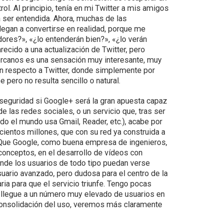
l. Al principio, tenía en mi Twitter a mis amigos
a ser entendida. Ahora, muchas de las
legan a convertirse en realidad, porque me
res?», «¿lo entenderán bien?», «¿lo verán
arecido a una actualización de Twitter, pero
 cercanos es una sensación muy interesante, muy
on respecto a Twitter, donde simplemente por
pero no resulta sencillo o natural.
 seguridad si Google+ será la gran apuesta capaz
las redes sociales, o un servicio que, tras ser
o el mundo usa Gmail, Reader, etc.), acabe por
cientos millones, que con su red ya construida a
? Que Google, como buena empresa de ingenieros,
 conceptos, en el desarrollo de vídeos con
donde los usuarios de todo tipo puedan verse
uario avanzado, pero dudosa para el centro de la
ia para que el servicio triunfe. Tengo pocas
 llegue a un número muy elevado de usuarios en
 consolidación del uso, veremos más claramente