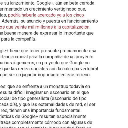
 su lanzamiento, Google+, aún en beta cerrada
perimentado un crecimiento vertiginoso que,
tas,
podría haberla acercado ya a los cinco
. Además, su anuncio y puesta en funcionamiento
s que veinte mil millones a la capitalización
una buena manera de expresar lo importante que
a para la compañía.
gle+ tiene que tener presente precisamente esa
ortancia crucial para la compañía de un proyecto
muchos ingenieros, un proyecto que Google no
 que las redes sociales son la columna vertebral
e que ser un jugador importante en ese terreno.
nes: que se enfrenta a un monstruo todavía en
sulta difícil imaginar un escenario en el que
cial de tipo generalista (escenario de tipo
da día), y que las externalidades de red, el ser
 red, tienen una importancia fundamental.
rísticas de Google+ resultan especialmente
contraba completamente cómodo con algunas de