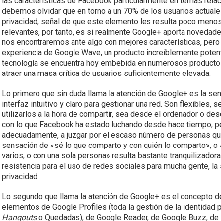
las características de Facebook particularmente en temas relaci
debemos olvidar que en torno a un 70% de los usuarios actual
privacidad, señal de que este elemento les resulta poco menos
relevantes, por tanto, es si realmente Google+ aporta novedade
nos encontraremos ante algo con mejores características, pero 
experiencia de Google Wave, un producto increíblemente potent
tecnología se encuentra hoy embebida en numerosos productos
atraer una masa crítica de usuarios suficientemente elevada.
Lo primero que sin duda llama la atención de Google+ es la sen
interfaz intuitivo y claro para gestionar una red. Son flexibles, 
utilizarlos a la hora de compartir, sea desde el ordenador o d
con lo que Facebook ha estado luchando desde hace tiempo, pe
adecuadamente, a juzgar por el escaso número de personas que
sensación de «sé lo que comparto y con quién lo comparto», o «
varios, o con una sola persona» resulta bastante tranquilizadora
resistencia para el uso de redes sociales para mucha gente, la
privacidad.
Lo segundo que llama la atención de Google+ es el concepto d
elementos de Google Profiles (toda la gestión de la identidad 
Hangouts
o Quedadas), de Google Reader, de Google Buzz, de 