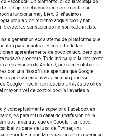
de Facebook. Un elemento, el de la ventaja de
erte trabajo de observación pero cuenta con
 podría funcionar muy bien. Si añadimos
gía propia y de reciente adquisición y han
on Skype, las sensaciones no son nada malas.
ias a generar un ecosistema de plataforma que
entos para construir el sustrato de las
aciones aparentemente de poco calado, pero que
stá todavía presente. Todo indica que la inminente
las aplicaciones de Android, podrían contribuir a
es con una filosofía de apertura que Google
arios podrían encontrarse ante un proceso
de Google+, recibirían noticias a través de otros
l mayor nivel de control podría llevarles a
ica y conceptualmente superior a Facebook es
les, es para mí un canal de redifusión de la
 amigos, mientras que en Google+, en poco
anibaliza parte del uso de Twitter, una
con Google+ tengo la sensación de recuperar un