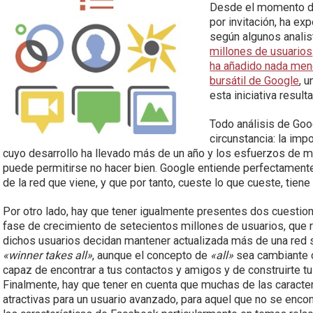
Desde el momento de
por invitación, ha ex
según algunos analis
millones de usuarios
ha añadido nada meno
bursátil de Google
, 
esta iniciativa result
Todo análisis de Goo
circunstancia: la imp
cuyo desarrollo ha llevado más de un año y los esfuerzos de 
puede permitirse no hacer bien. Google entiende perfectamente
de la red que viene, y que por tanto, cueste lo que cueste, tien
Por otro lado, hay que tener igualmente presentes dos cuestio
fase de crecimiento de setecientos millones de usuarios, que re
dichos usuarios decidan mantener actualizada más de una red so
«winner takes all»
, aunque el concepto de
«all»
sea cambiante ca
capaz de encontrar a tus contactos y amigos y de construirte tu
Finalmente, hay que tener en cuenta que muchas de las caracte
atractivas para un usuario avanzado, para aquel que no se en