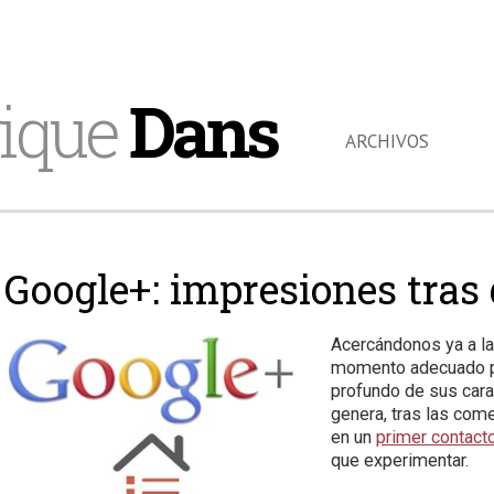
ique
Dans
ARCHIVOS
Google+: impresiones tras
Acercándonos ya a l
momento adecuado par
profundo de sus cara
genera, tras las co
en un
primer contact
que experimentar.