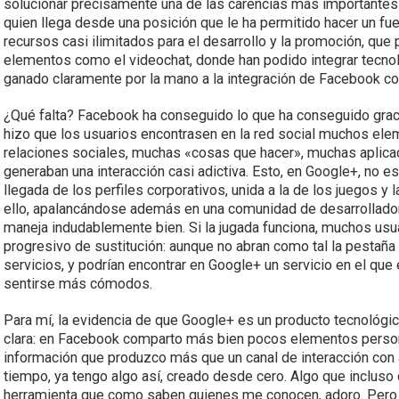
solucionar precisamente una de las carencias más importantes 
quien llega desde una posición que le ha permitido hacer un fu
recursos casi ilimitados para el desarrollo y la promoción, que
elementos como el videochat, donde han podido integrar tecnolo
ganado claramente por la mano a la integración de Facebook c
¿Qué falta? Facebook ha conseguido lo que ha conseguido grac
hizo que los usuarios encontrasen en la red social muchos elem
relaciones sociales, muchas «cosas que hacer», muchas aplic
generaban una interacción casi adictiva. Esto, en Google+, no e
llegada de los perfiles corporativos, unida a la de los juegos y 
ello, apalancándose además en una comunidad de desarrollador
maneja indudablemente bien. Si la jugada funciona, muchos usu
progresivo de sustitución: aunque no abran como tal la pestaña 
servicios, y podrían encontrar en Google+ un servicio en el que e
sentirse más cómodos.
Para mí, la evidencia de que Google+ es un producto tecnológ
clara: en Facebook comparto más bien pocos elementos persona
información que produzco más que un canal de interacción con
tiempo, ya tengo algo así, creado desde cero. Algo que incluso c
herramienta que como saben quienes me conocen, adoro. Pero 