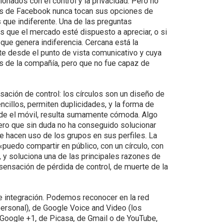
onados con el control y la privacidad. Pero no
es de Facebook nunca tocan sus opciones de
 que indiferente. Una de las preguntas
s que el mercado esté dispuesto a apreciar, o si
que genera indiferencia. Cercana está la
e desde el punto de vista comunicativo y cuya
 de la compañía, pero que no fue capaz de
sación de control: los círculos son un diseño de
sencillos, permiten duplicidades, y la forma de
esde el móvil, resulta sumamente cómoda. Algo
ro que sin duda no ha conseguido solucionar
 hacen uso de los grupos en sus perfiles. La
puedo compartir en público, con un círculo, con
, y soluciona una de las principales razones de
 sensación de pérdida de control, de muerte de la
e integración. Podemos reconocer en la red
personal), de Google Voice and Video (los
Google +1, de Picasa, de Gmail o de YouTube,