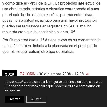
y como dice el «Art.1 de la LPI, La propiedad intelectual de
una obra literaria, artística o científica corresponde al autor
por el solo hecho de su creación», por eso entre otras
cosas no se patentan, aunque para una mayor protección
pueden ser registradas en registros civiles, si mal no
recuerdo creo que la isncripción cuesta 10€.
Por último creo que si 15# tiene razón en su comentario la
situación es bien distinta a la planteada en el post, por lo
que habría que realizar otro tipo de análisis.
ZAHORIN
-
30 diciembre 2008 - 12:38
#028
Utilizo
cookies
para ofrecer la mejor experiencia en este sitio web.
Solo quiero hacer constar que estoy de acuerdo con
Puedes aprender más sobre qué
cookies
utilizo o cambiarlas en
Enrique, tanto en el fondo como en la forma.
los ajustes.
¡Enhorabuena por decirlo públicamente alto y claro!
Aceptar
Ajustes