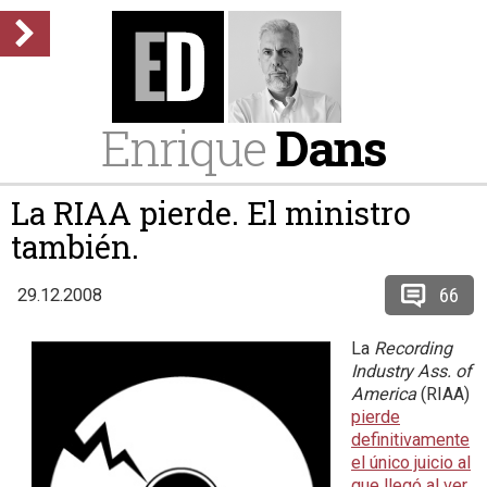
Enrique
Dans
La RIAA pierde. El ministro
también.
66
29.12.2008
La
Recording
Industry Ass. of
America
(RIAA)
pierde
definitivamente
el único juicio al
que llegó al ver