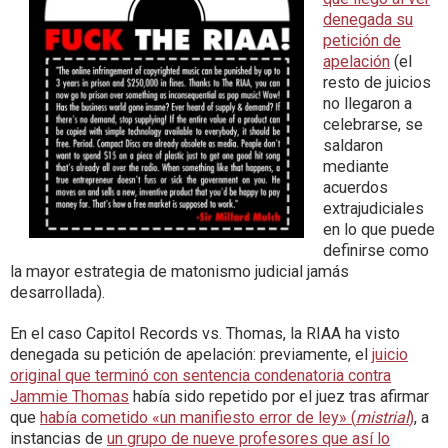
denegada su
petición de
apelación
(el
resto de juicios
no llegaron a
celebrarse, se
saldaron
mediante
acuerdos
extrajudiciales
en lo que puede
definirse como
la mayor estrategia de matonismo judicial jamás
desarrollada).
En el caso Capitol Records vs. Thomas, la RIAA ha visto
denegada su petición de apelación: previamente, el
juicio
original que terminó con sentencia condenatoria contra
Jammie Thomas
había sido repetido por el juez tras afirmar
que
había cometido «un manifiesto error de ley» (
mistrial
)
, a
instancias de
un grupo de nueve profesores que así lo