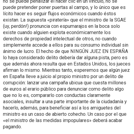
no se puede penalizar el hacer clic en un vínculo, no se
puede pretender poner puertas al campo, y lo único que es
lícito hacer es seguir flujos económicos cuando éstos
existan. La supuesta «piratería» que el ministro de la SGAE
(uy, perdón!) pronuncia con espumarajos en la boca solo
existe cuando alguien explota económicamente los
derechos de propiedad intelectual de otros, no cuando
simplemente accede a ellos para su consumo individual sin
ánimo de lucro. El hecho de que NINGÚN JUEZ EN ESPAÑA
lo haya considerado delito debería dar alguna pista, pero es
que además ahora resulta que en Estados Unidos, los jueces
afirman lo mismo. Mientras tanto, esperemos que algún juez
en España lleve a juicio al propio ministro por un delito de
corrupción: lanzar una campaña ubicua que cuesta millones
de euros al erario público para denunciar como delito algo
que no lo es, compararlo con conductas claramente
asociales, insultar a una parte importante de la ciudadanía y
hacerlo, además, para beneficiar así a los amiguetes del
ministro es un caso de abierto cohecho. Un caso por el que
«el ministro de las medidas impopulares» deberá acabar
pagando.