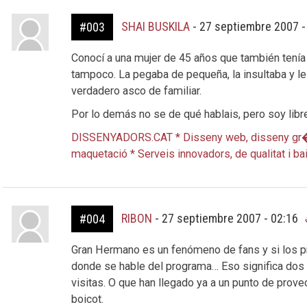
SHAI BUSKILA
-
27 septiembre 2007 -
#003
Conocí a una mujer de 45 años que también tenía u
tampoco. La pegaba de pequeña, la insultaba y le
verdadero asco de familiar.
Por lo demás no se de qué hablais, pero soy libre
DISSENYADORS.CAT * Disseny web, disseny gr�? 
maquetació * Serveis innovadors, de qualitat i ba
RIBON
-
27 septiembre 2007 - 02:16
#004
Gran Hermano es un fenómeno de fans y si los p
donde se hable del programa… Eso significa dos c
visitas. O que han llegado ya a un punto de prov
boicot.