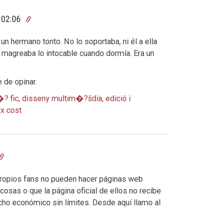
 02:06
n hermano tonto. No lo soportaba, ni él a ella
 magreaba lo intocable cuando dormía. Era un
 de opinar.
fic, disseny multim�?šdia, edició i
ix cost
ropios fans no pueden hacer páginas web
osas o que la página oficial de ellos no recibe
echo económico sin límites. Desde aquí llamo al