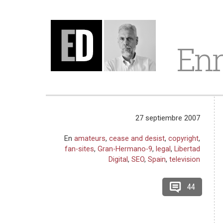
Enr
27 septiembre 2007
En
amateurs
,
cease and desist
,
copyright
,
fan-sites
,
Gran-Hermano-9
,
legal
,
Libertad
Digital
,
SEO
,
Spain
,
television
44