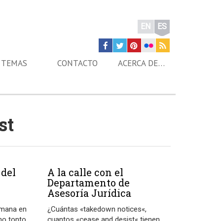
EN
ES
TEMAS
CONTACTO
ACERCA DE…
st
 del
A la calle con el
n
Departamento de
Asesoría Jurídica
emana en
¿Cuántas «takedown notices«,
ano tonto
cuantos «cease and desist« tienen