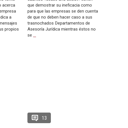
o acerca
que demostrar su ineficacia como
e empresa
para que las empresas se den cuenta
edica a
de que no deben hacer caso a sus
o mensajes
trasnochados Departamentos de
us propios
Asesoría Jurídica mientras éstos no
se
…
13