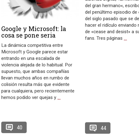
del gran hermano«, escrib
del penúltimo episodio d
del siglo pasado que se d
hacer el ridículo enviand
Google y Microsoft: la
de «cease and desist« a s
cosa se pone seria
fans. Tres páginas
…
La dinámica competitiva entre
Microsoft y Google parece estar
entrando en una escalada de
violencia alejada de lo habitual. Por
supuesto, que ambas compañías
llevan muchos años en rumbo de
colisión resulta más que evidente
para cualquiera, pero recientemente
hemos podido ver quejas y
…
40
44