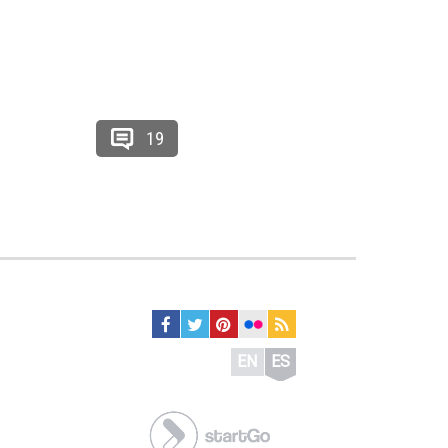
19
EN
ES