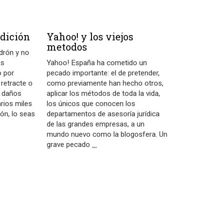
ndición
Yahoo! y los viejos
metodos
adrón y no
as
Yahoo! España ha cometido un
o por
pecado importante: el de pretender,
 retracte o
como previamente han hecho otros,
s daños
aplicar los métodos de toda la vida,
rios miles
los únicos que conocen los
ón, lo seas
departamentos de asesoría jurídica
de las grandes empresas, a un
mundo nuevo como la blogosfera. Un
grave pecado
…