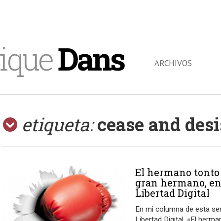
ique
Dans
ARCHIVOS
etiqueta:
cease and desi
El hermano tonto
gran hermano, e
Libertad Digital
En mi columna de esta s
Libertad Digital, «El herm