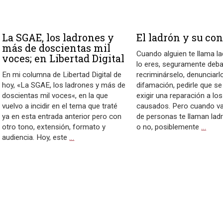
La SGAE, los ladrones y
El ladrón y su co
más de doscientas mil
Cuando alguien te llama l
voces; en Libertad Digital
lo eres, seguramente deb
En mi columna de Libertad Digital de
recriminárselo, denunciarl
hoy, «La SGAE, los ladrones y más de
difamación, pedirle que se
doscientas mil voces«, en la que
exigir una reparación a lo
vuelvo a incidir en el tema que traté
causados. Pero cuando va
ya en esta entrada anterior pero con
de personas te llaman ladr
otro tono, extensión, formato y
o no, posiblemente
…
audiencia. Hoy, este
…