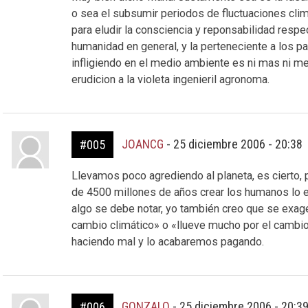
o sea el subsumir periodos de fluctuaciones cli
para eludir la consciencia y reponsabilidad respec
humanidad en general, y la perteneciente a los pa
infligiendo en el medio ambiente es ni mas ni 
erudicion a la violeta ingenieril agronoma.
JOANCG
-
25 diciembre 2006 - 20:38
#005
Llevamos poco agrediendo al planeta, es cierto,
de 4500 millones de años crear los humanos lo
algo se debe notar, yo también creo que se exager
cambio climático» o «llueve mucho por el cambio
haciendo mal y lo acabaremos pagando.
GONZALO
-
25 diciembre 2006 - 20:3
#006