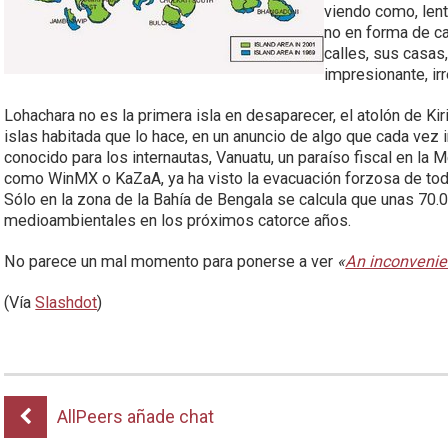
viendo como, lenta
no en forma de c
calles, sus casas
impresionante, ir
Lohachara no es la primera isla en desaparecer, el atolón de Kir
islas habitada que lo hace, en un anuncio de algo que cada vez
conocido para los internautas, Vanuatu, un paraíso fiscal en l
como WinMX o KaZaA, ya ha visto la evacuación forzosa de todo
Sólo en la zona de la Bahía de Bengala se calcula que unas 70.
medioambientales en los próximos catorce años.
No parece un mal momento para ponerse a ver
«
An inconvenien
(Vía
Slashdot
)
AllPeers añade chat