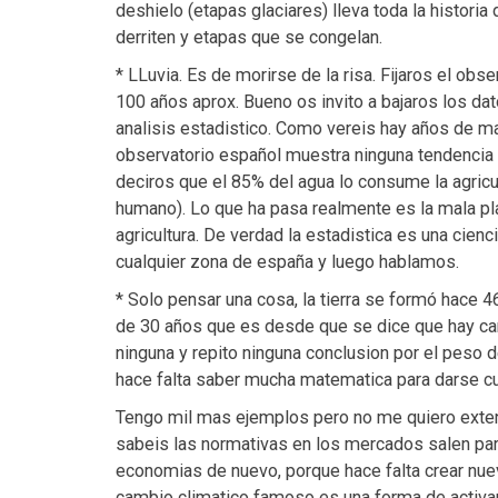
deshielo (etapas glaciares) lleva toda la histori
derriten y etapas que se congelan.
* LLuvia. Es de morirse de la risa. Fijaros el obs
100 años aprox. Bueno os invito a bajaros los dato
analisis estadistico. Como vereis hay años de m
observatorio español muestra ninguna tendencia
deciros que el 85% del agua lo consume la agricul
humano). Lo que ha pasa realmente es la mala pl
agricultura. De verdad la estadistica es una cienci
cualquier zona de españa y luego hablamos.
* Solo pensar una cosa, la tierra se formó hace 
de 30 años que es desde que se dice que hay ca
ninguna y repito ninguna conclusion por el peso 
hace falta saber mucha matematica para darse cu
Tengo mil mas ejemplos pero no me quiero exten
sabeis las normativas en los mercados salen para
economias de nuevo, porque hace falta crear nue
cambio climatico famoso es una forma de activa