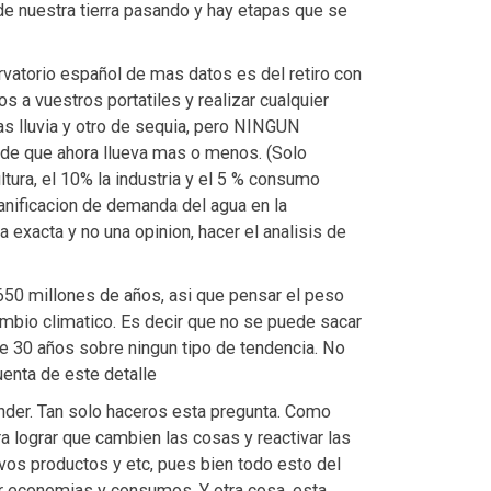
a de nuestra tierra pasando y hay etapas que se
ervatorio español de mas datos es del retiro con
s a vuestros portatiles y realizar cualquier
as lluvia y otro de sequia, pero NINGUN
 de que ahora llueva mas o menos. (Solo
tura, el 10% la industria y el 5 % consumo
anificacion de demanda del agua en la
a exacta y no una opinion, hacer el analisis de
4650 millones de años, asi que pensar el peso
mbio climatico. Es decir que no se puede sacar
de 30 años sobre ningun tipo de tendencia. No
enta de este detalle
der. Tan solo haceros esta pregunta. Como
 lograr que cambien las cosas y reactivar las
vos productos y etc, pues bien todo esto del
r economias y consumos. Y otra cosa, esta