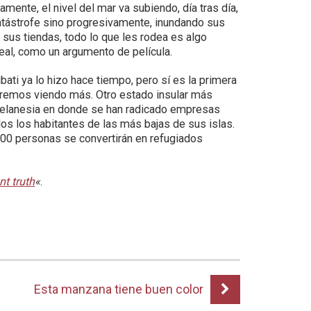
mente, el nivel del mar va subiendo, día tras día,
atástrofe sino progresivamente, inundando sus
, sus tiendas, todo lo que les rodea es algo
real, como un argumento de película.
ibati ya lo hizo hace tiempo, pero sí es la primera
 iremos viendo más. Otro estado insular más
a Melanesia en donde se han radicado empresas
s los habitantes de las más bajas de sus islas.
000 personas se convertirán en refugiados
t truth
«
.
Esta manzana tiene buen color