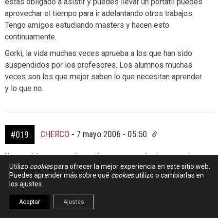
estás obligado a asistir y puedes llevar un portatil puedes
aprovechar el tiempo para ir adelantando otros trabajos.
Tengo amigos estudiando masters y hacen esto
continuamente.
Gorki, la vida muchas veces aprueba a los que han sido
suspendidos por los profesores. Los alumnos muchas
veces son los que mejor saben lo que necesitan aprender
y lo que no.
CHERCO
-
7 mayo 2006 - 05:50
#019
Yo considero que quienes tienen que evolucionar son los
Utilizo
cookies
para ofrecer la mejor experiencia en este sitio web.
profesores y el sistema de enseñanza.
Puedes aprender más sobre qué
cookies
utilizo o cambiarlas en
Me explico ahora:
los ajustes.
Los materiales que se deban considerar en clase debieran
Aceptar
Ajustes
transmitirse de laptop maestro a laptop alumno, es decir