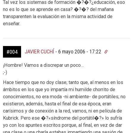
Tal vez los sistemas de formación �?�?¿educación, eso
no es lo que se aprende en casa? �?�? del mañana
transparenten la evaluación en la misma actividad de
enseñar.
JAVIER CUCHÍ
-
6 mayo 2006 - 17:22
#004
¡Hombre! Vamos a discrepar un poco…
;-)
Hace tiempo que no doy clase; tanto que, al menos en los
ámbitos en los que yo impartía mi humilde chorrito de
conocimientos, no era moda -ni ambiente- de portátiles; no
existieron, además, hasta el final de esa época, eran
carísimos y de conexión a la red, vamos, ni en película de
Kubrick. Pero ese �?«síndrome del portátil�?» lo sufría
yo con los apuntes escritos porque, al final, en vez de dar
una clase o una charla estabas impartiendo una sesión de