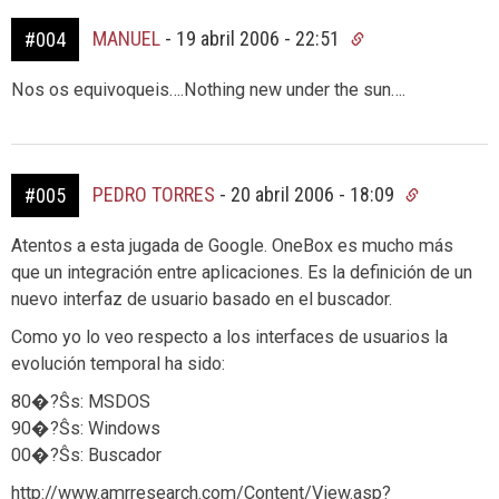
MANUEL
-
19 abril 2006 - 22:51
#004
Nos os equivoqueis….Nothing new under the sun….
PEDRO TORRES
-
20 abril 2006 - 18:09
#005
Atentos a esta jugada de Google. OneBox es mucho más
que un integración entre aplicaciones. Es la definición de un
nuevo interfaz de usuario basado en el buscador.
Como yo lo veo respecto a los interfaces de usuarios la
evolución temporal ha sido:
80�?Ŝs: MSDOS
90�?Ŝs: Windows
00�?Ŝs: Buscador
http://www.amrresearch.com/Content/View.asp?