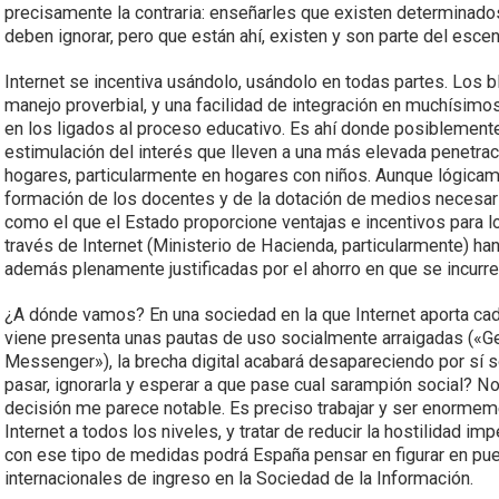
precisamente la contraria: enseñarles que existen determinado
deben ignorar, pero que están ahí, existen y son parte del escen
Internet se incentiva usándolo, usándolo en todas partes. Los 
manejo proverbial, y una facilidad de integración en muchísimos
en los ligados al proceso educativo. Es ahí donde posiblement
estimulación del interés que lleven a una más elevada penetraci
hogares, particularmente en hogares con niños. Aunque lógic
formación de los docentes y de la dotación de medios necesaria
como el que el Estado proporcione ventajas e incentivos para l
través de Internet (Ministerio de Hacienda, particularmente) 
además plenamente justificadas por el ahorro en que se incurre 
¿A dónde vamos? En una sociedad en la que Internet aporta ca
viene presenta unas pautas de uso socialmente arraigadas («
Messenger»), la brecha digital acabará desapareciendo por sí 
pasar, ignorarla y esperar a que pase cual sarampión social? No 
decisión me parece notable. Es preciso trabajar y ser enormeme
Internet a todos los niveles, y tratar de reducir la hostilidad 
con ese tipo de medidas podrá España pensar en figurar en pue
internacionales de ingreso en la Sociedad de la Información.