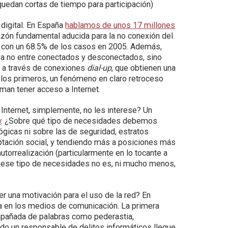
uedan cortas de tiempo para participación)
 digital. En España
hablamos de unos 17 millones
azón fundamental aducida para la no conexión del
, con un 68.5% de los casos en 2005. Además,
 ya no entre conectados y desconectados, sino
, a través de conexiones
dial-up
, que obtienen una
e los primeros, un fenómeno en claro retroceso
rman tener acceso a Internet.
Internet, simplemente, no les interese? Un
w
. ¿Sobre qué tipo de necesidades debemos
ógicas ni sobre las de seguridad, estratos
eptación social, y tendiendo más a posiciones más
autorrealización (particularmente en lo tocante a
le ese tipo de necesidades no es, ni mucho menos,
r una motivación para el uso de la red? En
illa en los medios de comunicación. La primera
mpañada de palabras como pederastia,
todo un responsable de delitos informáticos llegue