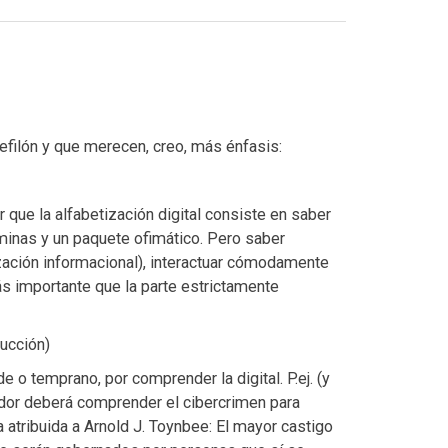
efilón y que merecen, creo, más énfasis:
ue la alfabetización digital consiste en saber
inas y un paquete ofimático. Pero saber
zación informacional), interactuar cómodamente
s importante que la parte estrictamente
ucción)
e o temprano, por comprender la digital. P.ej. (y
ador deberá comprender el cibercrimen para
ta atribuida a Arnold J. Toynbee: El mayor castigo