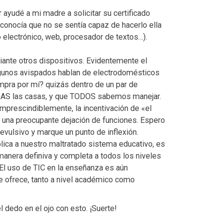
ayudé a mi madre a solicitar su certificado
econocía que no se sentía capaz de hacerlo ella
 electrónico, web, procesador de textos…).
iante otros dispositivos. Evidentemente el
 Algunos avispados hablan de electrodomésticos
mpra por mí? quizás dentro de un par de
ODAS las casas, y que TODOS sabemos manejar.
imprescindiblemente, la incentivación de «el
on una preocupante dejación de funciones. Espero
revulsivo y marque un punto de inflexión.
ica a nuestro maltratado sistema educativo, es
e manera definiva y completa a todos los niveles
 El uso de TIC en la enseñanza es aún
e ofrece, tanto a nivel académico como
dedo en el ojo con esto. ¡Suerte!