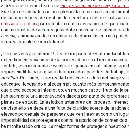
a decir que Internet hace que
las personas acaben cayendo en e
Ese tipo de actitudes se complementan con una marcada hostilida
de las sociedades de gestión de derechos, que criminalizan grat
utilizar a la policía
para intentar crear la sensación de que exist
con un montón de actores gritándote que «eso de Internet es de
acecha, y amenazando con entrar en tu domicilio con una patada 
interesa por algo como Internet.
¿Ofrece ventajas Internet? Desde mi punto de vista, indudables
extendido en escalones de la sociedad como el mundo universita
sentido, es meramente coyuntural o generacional. Internet aport
imprescindible para optar a determinados puestos de trabajo, l
qualifier
. Por tanto, la necesidad de acceso a Internet surge y
educativo, tendiendo a afectar más cuanto más tempranamente
que dicho acceso a Internet es, en muchos casos, fruto de la p
habitualmente una incentivación directa por parte de profesores
planes de estudio. En estadios anteriores del proceso, Interne
de vista ello se debe a una falta de claridad acerca de la idoneid
elevado porcentaje de personas que ven Internet como un lugar 
imposibilidad de protegerles contra la aparición de contenidos
he manifestado crítico. La mejor forma de proteger a nuestros