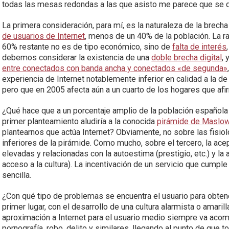
todas las mesas redondas a las que asisto me parece que se q
La primera consideración, para mí, es la naturaleza de la brecha
de usuarios de Internet
, menos de un 40% de la población. La r
60% restante no es de tipo económico, sino de
falta de interés
debemos considerar la existencia de una
doble brecha digital
,
entre conectados con banda ancha y conectados «de segunda»
experiencia de Internet notablemente inferior en calidad a la d
pero que en 2005 afecta aún a un cuarto de los hogares que afi
¿Qué hace que a un porcentaje amplio de la población española 
primer planteamiento aludiría a la conocida
pirámide de Maslo
plantearnos que actúa Internet? Obviamente, no sobre las fisiol
inferiores de la pirámide. Como mucho, sobre el tercero, la ac
elevadas y relacionadas con la autoestima (prestigio, etc.) y la 
acceso a la cultura). La incentivación de un servicio que cump
sencilla.
¿Con qué tipo de problemas se encuentra el usuario para obtene
primer lugar, con el desarrollo de una cultura alarmista o amar
aproximación a Internet para el usuario medio siempre va aco
pornografía, robo, delito y similares, llegando al punto de que 