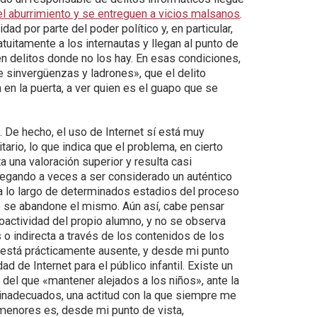
l aburrimiento y se entreguen a vicios malsanos
.
d por parte del poder político y, en particular,
uitamente a los internautas y llegan al punto de
en delitos donde no los hay. En esas condiciones,
 sinvergüenzas y ladrones», que el delito
en la puerta, a ver quien es el guapo que se
. De hecho, el uso de Internet sí está muy
rio, lo que indica que el problema, en cierto
a una valoración superior y resulta casi
legando a veces a ser considerado un auténtico
a a lo largo de determinados estadios del proceso
 se abandone el mismo. Aún así, cabe pensar
roactividad del propio alumno, y no se observa
 o indirecta a través de los contenidos de los
t está prácticamente ausente, y desde mi punto
ad de Internet para el público infantil. Existe un
del que «mantener alejados a los niños», ante la
 inadecuados, una actitud con la que siempre me
 menores es, desde mi punto de vista,