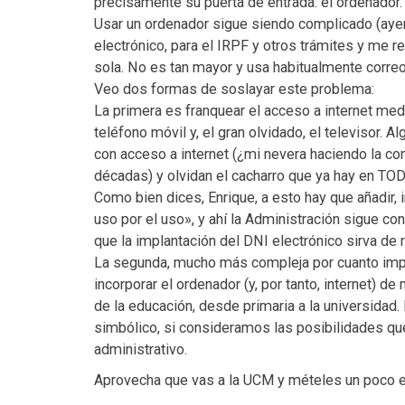
precisamente su puerta de entrada: el ordenador.
Usar un ordenador sigue siendo complicado (ayer 
electrónico, para el IRPF y otros trámites y me r
sola. No es tan mayor y usa habitualmente correo
Veo dos formas de soslayar este problema:
La primera es franquear el acceso a internet med
teléfono móvil y, el gran olvidado, el televisor.
con acceso a internet (¿mi nevera haciendo la co
décadas) y olvidan el cacharro que ya hay en T
Como bien dices, Enrique, a esto hay que añadir, 
uso por el uso», y ahí la Administración sigue c
que la implantación del DNI electrónico sirva de 
La segunda, mucho más compleja por cuanto impl
incorporar el ordenador (y, por tanto, internet) d
de la educación, desde primaria a la universidad.
simbólico, si consideramos las posibilidades qu
administrativo.
Aprovecha que vas a la UCM y mételes un poco el 