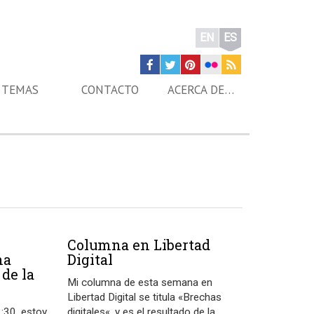
EN
ES
TEMAS
CONTACTO
ACERCA DE…
Columna en Libertad
ha
Digital
 de la
Mi columna de esta semana en
Libertad Digital se titula «Brechas
2:30, estoy
digitales«, y es el resultado de la