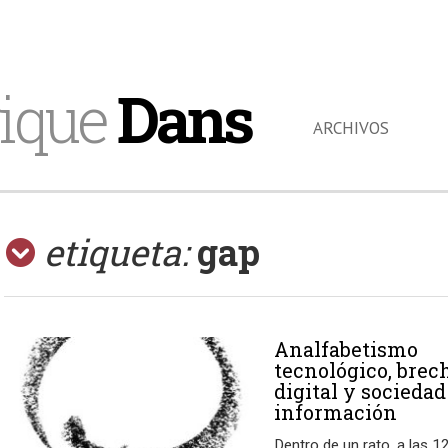
ique
Dans
ARCHIVOS
etiqueta:
gap
Analfabetismo
tecnológico, brec
digital y sociedad
información
Dentro de un rato, a las 1