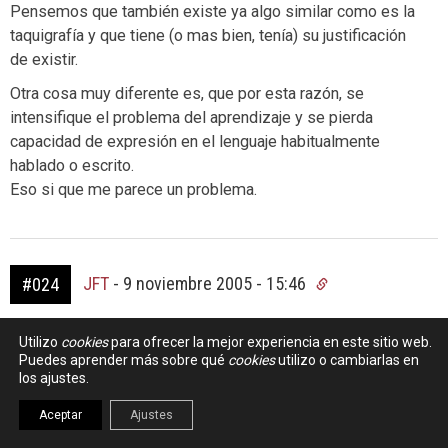
Pensemos que también existe ya algo similar como es la
taquigrafía y que tiene (o mas bien, tenía) su justificación
de existir.
Otra cosa muy diferente es, que por esta razón, se
intensifique el problema del aprendizaje y se pierda
capacidad de expresión en el lenguaje habitualmente
hablado o escrito.
Eso si que me parece un problema.
JFT
-
9 noviembre 2005 - 15:46
#024
sms es a castellano lo que las pintadas de las letrinas de
Utilizo
cookies
para ofrecer la mejor experiencia en este sitio web.
Circo Romano lo son del latín de Cicerón.
Puedes aprender más sobre qué
cookies
utilizo o cambiarlas en
los ajustes.
Aceptar
Ajustes
DIEGO RODRÍGUEZ-VILA
-
9 noviembre 2005 -