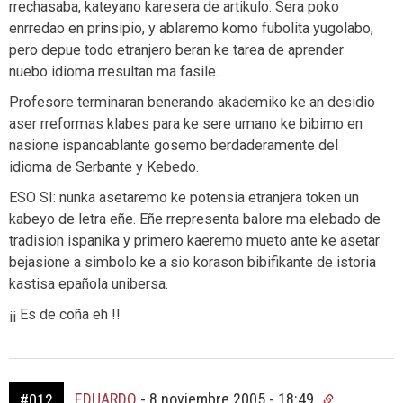
rrechasaba, kateyano karesera de artikulo. Sera poko
enrredao en prinsipio, y ablaremo komo fubolita yugolabo,
pero depue todo etranjero beran ke tarea de aprender
nuebo idioma rresultan ma fasile.
Profesore terminaran benerando akademiko ke an desidio
aser rreformas klabes para ke sere umano ke bibimo en
nasione ispanoablante gosemo berdaderamente del
idioma de Serbante y Kebedo.
ESO SI: nunka asetaremo ke potensia etranjera token un
kabeyo de letra eñe. Eñe rrepresenta balore ma elebado de
tradision ispanika y primero kaeremo mueto ante ke asetar
bejasione a simbolo ke a sio korason bibifikante de istoria
kastisa epañola unibersa.
¡¡ Es de coña eh !!
EDUARDO
-
8 noviembre 2005 - 18:49
#012