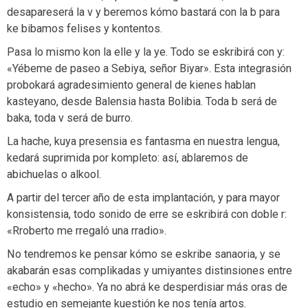
desapareserá la v y beremos kómo bastará con la b para
ke bibamos felises y kontentos.
Pasa lo mismo kon la elle y la ye. Todo se eskribirá con y:
«Yébeme de paseo a Sebiya, señor Biyar». Esta integrasión
probokará agradesimiento general de kienes hablan
kasteyano, desde Balensia hasta Bolibia. Toda b será de
baka, toda v será de burro.
La hache, kuya presensia es fantasma en nuestra lengua,
kedará suprimida por kompleto: así, ablaremos de
abichuelas o alkool.
A partir del tercer año de esta implantación, y para mayor
konsistensia, todo sonido de erre se eskribirá con doble r:
«Rroberto me rregaló una rradio».
No tendremos ke pensar kómo se eskribe sanaoria, y se
akabarán esas complikadas y umiyantes distinsiones entre
«echo» y «hecho». Ya no abrá ke desperdisiar más oras de
estudio en semejante kuestión ke nos tenía artos.