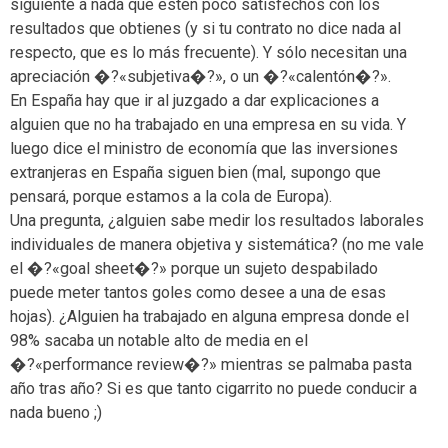
siguiente a nada que estén poco satisfechos con los
resultados que obtienes (y si tu contrato no dice nada al
respecto, que es lo más frecuente). Y sólo necesitan una
apreciación �?«subjetiva�?», o un �?«calentón�?».
En España hay que ir al juzgado a dar explicaciones a
alguien que no ha trabajado en una empresa en su vida. Y
luego dice el ministro de economía que las inversiones
extranjeras en España siguen bien (mal, supongo que
pensará, porque estamos a la cola de Europa).
Una pregunta, ¿alguien sabe medir los resultados laborales
individuales de manera objetiva y sistemática? (no me vale
el �?«goal sheet�?» porque un sujeto despabilado
puede meter tantos goles como desee a una de esas
hojas). ¿Alguien ha trabajado en alguna empresa donde el
98% sacaba un notable alto de media en el
�?«performance review�?» mientras se palmaba pasta
año tras año? Si es que tanto cigarrito no puede conducir a
nada bueno ;)