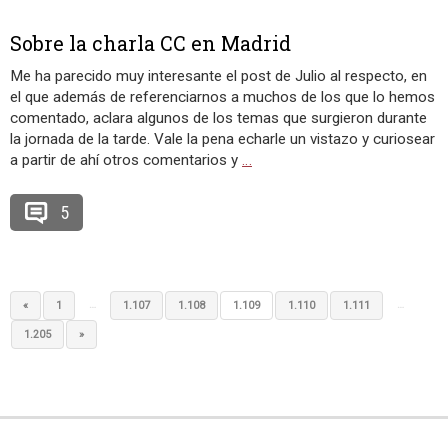
Sobre la charla CC en Madrid
Me ha parecido muy interesante el post de Julio al respecto, en
el que además de referenciarnos a muchos de los que lo hemos
comentado, aclara algunos de los temas que surgieron durante
la jornada de la tarde. Vale la pena echarle un vistazo y curiosear
a partir de ahí otros comentarios y
…
5
…
…
«
1
1.107
1.108
1.109
1.110
1.111
1.205
»