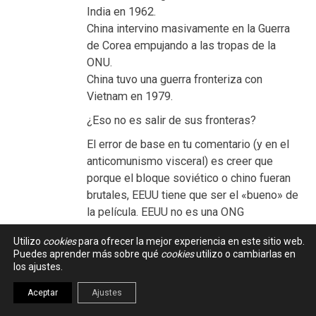
India en 1962.
China intervino masivamente en la Guerra
de Corea empujando a las tropas de la
ONU.
China tuvo una guerra fronteriza con
Vietnam en 1979.
¿Eso no es salir de sus fronteras?
El error de base en tu comentario (y en el
anticomunismo visceral) es creer que
porque el bloque soviético o chino fueran
brutales, EEUU tiene que ser el «bueno» de
la película. EEUU no es una ONG
humanitaria; es una superpotencia que
Utilizo
cookies
para ofrecer la mejor experiencia en este sitio web.
actúa por interés. Ha derrocado gobiernos
Puedes aprender más sobre qué
cookies
utilizo o cambiarlas en
democráticos (Irán 53, Chile 73, Operación
los ajustes.
Cóndor), ha bombardeado países enteros
Aceptar
Ajustes
(Vietnam, Laos, Camboya) y ha apoyado
dictaduras fascistas con tal de frenar la