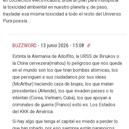
en cochecitos electrificados, urdía un plan para multiplicar
la toxicidad ambiental en nuestro planeta y, de paso,
trasladar esa misma toxicidad a todo el resto del Universo.
Pura poesía…
BUZZWORD
-
13 junio 2026 - 15:08
Extinta la Alemania de Adolfito, la URSS de Biriukov o
la China cervezera(mahou) lo peligroso que nos queda
en el mundo son los que tiran bombas atómicas, los
que persiguen a sus ciudadanos por sus ideas
(McArthur) haciendo caza de brujas, los que matan
presidentes (Allende), los que invaden paises o lo
intentan (Corea, Vietnam, Cuba), los que apoyan a
criminales de guerra (Franco) esto es. Los Estados
del KKK de América.
Si hay algo que tenga el capital es miedo a perder lo
que han robado, por eso siempre están paranoicos,