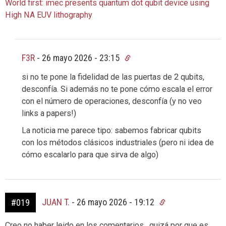
World first: imec presents quantum dot qubit device using
High NA EUV lithography
F3R
-
26 mayo 2026 - 23:15
si no te pone la fidelidad de las puertas de 2 qubits,
desconfía. Si además no te pone cómo escala el error
con el número de operaciones, desconfía (y no veo
links a papers!)
La noticia me parece tipo: sabemos fabricar qubits
con los métodos clásicos industriales (pero ni idea de
cómo escalarlo para que sirva de algo)
JUAN T.
-
26 mayo 2026 - 19:12
#019
Creo no haber leido en los comentarios , quizá por que es