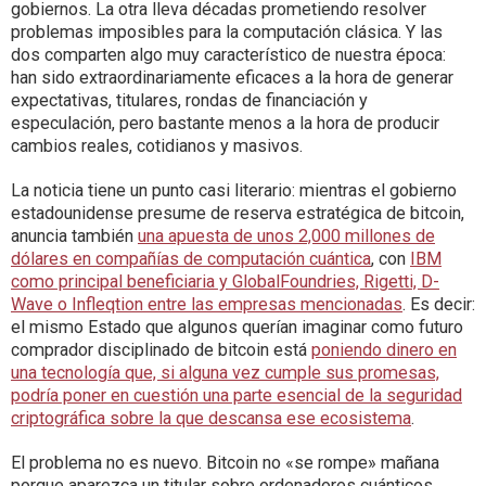
gobiernos. La otra lleva décadas prometiendo resolver
problemas imposibles para la computación clásica. Y las
dos comparten algo muy característico de nuestra época:
han sido extraordinariamente eficaces a la hora de generar
expectativas, titulares, rondas de financiación y
especulación, pero bastante menos a la hora de producir
cambios reales, cotidianos y masivos.
La noticia tiene un punto casi literario: mientras el gobierno
estadounidense presume de reserva estratégica de bitcoin,
anuncia también
una apuesta de unos 2,000 millones de
dólares en compañías de computación cuántica
, con
IBM
como principal beneficiaria y GlobalFoundries, Rigetti, D-
Wave o Infleqtion entre las empresas mencionadas
. Es decir:
el mismo Estado que algunos querían imaginar como futuro
comprador disciplinado de bitcoin está
poniendo dinero en
una tecnología que, si alguna vez cumple sus promesas,
podría poner en cuestión una parte esencial de la seguridad
criptográfica sobre la que descansa ese ecosistema
.
El problema no es nuevo. Bitcoin no «se rompe» mañana
porque aparezca un titular sobre ordenadores cuánticos.