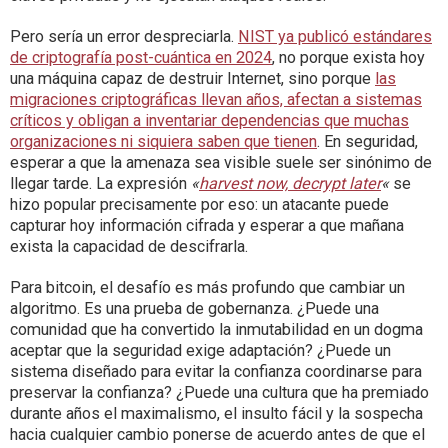
Pero sería un error despreciarla.
NIST ya publicó estándares
de criptografía post-cuántica en 2024
, no porque exista hoy
una máquina capaz de destruir Internet, sino porque
las
migraciones criptográficas llevan años, afectan a sistemas
críticos y obligan a inventariar dependencias que muchas
organizaciones ni siquiera saben que tienen
. En seguridad,
esperar a que la amenaza sea visible suele ser sinónimo de
llegar tarde. La expresión
«
harvest now, decrypt later
«
se
hizo popular precisamente por eso: un atacante puede
capturar hoy información cifrada y esperar a que mañana
exista la capacidad de descifrarla.
Para bitcoin, el desafío es más profundo que cambiar un
algoritmo. Es una prueba de gobernanza. ¿Puede una
comunidad que ha convertido la inmutabilidad en un dogma
aceptar que la seguridad exige adaptación? ¿Puede un
sistema diseñado para evitar la confianza coordinarse para
preservar la confianza? ¿Puede una cultura que ha premiado
durante años el maximalismo, el insulto fácil y la sospecha
hacia cualquier cambio ponerse de acuerdo antes de que el