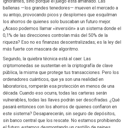
ignorantes, sino porque el juego está amañado. Las
ballenas —los grandes tenedores— mueven el mercado a
su antojo, provocando picos y desplomes que esquilman
los ahorros de quienes solo buscaban un futuro mejor.
¿Acaso podemos llamar «inversión» a un sistema donde el
0,1% de las direcciones controlan más del 50% de la
riqueza? Eso no es finanzas descentralizadas; es la ley del
más fuerte con mascara de algoritmo.
Segundo, la quiebra técnica está al caer. Las
criptomonedas se sustentan en la criptografía de clave
pública, la misma que protege tus transacciones. Pero los
ordenadores cuánticos, que ya son una realidad en
laboratorios, romperán esa protección en menos de una
década. Cuando eso ocurra, todas las carteras serán
vulnerables, todas las llaves podrán ser descifradas. ¿Qué
pasará entonces con los ahorros de quienes confiaron en
este sistema? Desaparecerán, sin seguro de depósitos,
sin banco central que los rescate. No estamos prohibiendo
el futuro; estamos desmontando un castillo de naipes