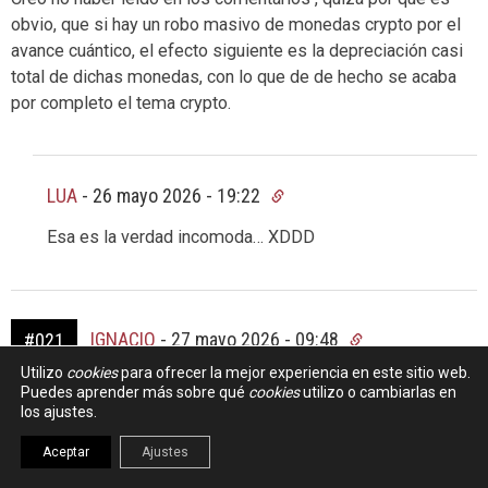
obvio, que si hay un robo masivo de monedas crypto por el
avance cuántico, el efecto siguiente es la depreciación casi
total de dichas monedas, con lo que de de hecho se acaba
por completo el tema crypto.
LUA
-
26 mayo 2026 - 19:22
Esa es la verdad incomoda… XDDD
IGNACIO
-
27 mayo 2026 - 09:48
#021
Utilizo
cookies
para ofrecer la mejor experiencia en este sitio web.
Las batallas de gobernanza, y la evolución del protocolo de
Puedes aprender más sobre qué
cookies
utilizo o cambiarlas en
los ajustes.
consenso en Bitcoin, son quizá el aspecto más interesante
de esta tecnología.
Aceptar
Ajustes
Si alquien tiene interés en la historia de la gobernanza en