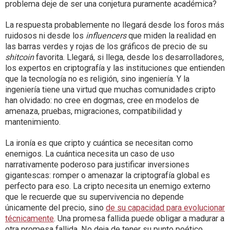
problema deje de ser una conjetura puramente académica?
La respuesta probablemente no llegará desde los foros más
ruidosos ni desde los
influencers
que miden la realidad en
las barras verdes y rojas de los gráficos de precio de su
shitcoin
favorita. Llegará, si llega, desde los desarrolladores,
los expertos en criptografía y las instituciones que entienden
que la tecnología no es religión, sino ingeniería. Y la
ingeniería tiene una virtud que muchas comunidades cripto
han olvidado: no cree en dogmas, cree en modelos de
amenaza, pruebas, migraciones, compatibilidad y
mantenimiento.
La ironía es que cripto y cuántica se necesitan como
enemigos. La cuántica necesita un caso de uso
narrativamente poderoso para justificar inversiones
gigantescas: romper o amenazar la criptografía global es
perfecto para eso. La cripto necesita un enemigo externo
que le recuerde que su supervivencia no depende
únicamente del precio, sino
de su capacidad para evolucionar
técnicamente
. Una promesa fallida puede obligar a madurar a
otra promesa fallida. No deja de tener su punto poético.