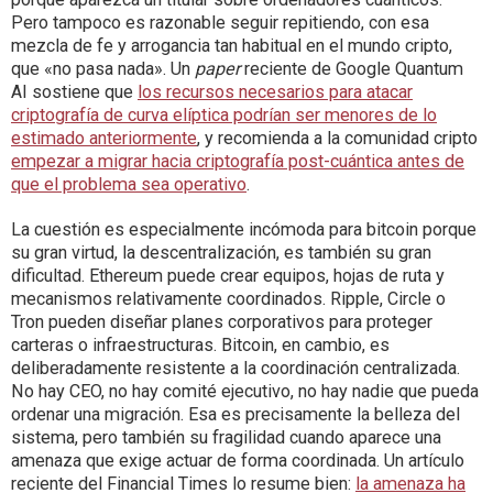
Pero tampoco es razonable seguir repitiendo, con esa
mezcla de fe y arrogancia tan habitual en el mundo cripto,
que «no pasa nada». Un
paper
reciente de Google Quantum
AI sostiene que
los recursos necesarios para atacar
criptografía de curva elíptica podrían ser menores de lo
estimado anteriormente
, y recomienda a la comunidad cripto
empezar a migrar hacia criptografía post-cuántica antes de
que el problema sea operativo
.
La cuestión es especialmente incómoda para bitcoin porque
su gran virtud, la descentralización, es también su gran
dificultad. Ethereum puede crear equipos, hojas de ruta y
mecanismos relativamente coordinados. Ripple, Circle o
Tron pueden diseñar planes corporativos para proteger
carteras o infraestructuras. Bitcoin, en cambio, es
deliberadamente resistente a la coordinación centralizada.
No hay CEO, no hay comité ejecutivo, no hay nadie que pueda
ordenar una migración. Esa es precisamente la belleza del
sistema, pero también su fragilidad cuando aparece una
amenaza que exige actuar de forma coordinada. Un artículo
reciente del Financial Times lo resume bien:
la amenaza ha