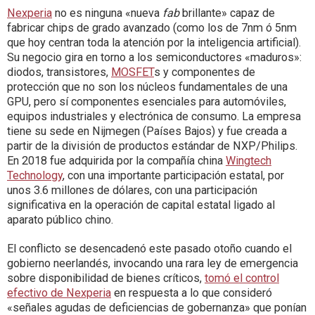
Nexperia
no es ninguna «nueva
fab
brillante» capaz de
fabricar chips de grado avanzado (como los de 7nm ó 5nm
que hoy centran toda la atención por la inteligencia artificial).
Su negocio gira en torno a los semiconductores «maduros»:
diodos, transistores,
MOSFET
s y componentes de
protección que no son los núcleos fundamentales de una
GPU, pero sí componentes esenciales para automóviles,
equipos industriales y electrónica de consumo. La empresa
tiene su sede en Nijmegen (Países Bajos) y fue creada a
partir de la división de productos estándar de NXP/Philips.
En 2018 fue adquirida por la compañía china
Wingtech
Technology
, con una importante participación estatal, por
unos 3.6 millones de dólares, con una participación
significativa en la operación de capital estatal ligado al
aparato público chino.
El conflicto se desencadenó este pasado otoño cuando el
gobierno neerlandés, invocando una rara ley de emergencia
sobre disponibilidad de bienes críticos,
tomó el control
efectivo de Nexperia
en respuesta a lo que consideró
«señales agudas de deficiencias de gobernanza» que ponían