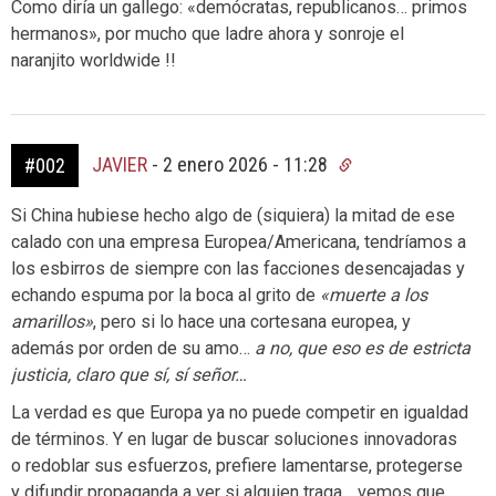
Como diría un gallego: «demócratas, republicanos… primos
hermanos», por mucho que ladre ahora y sonroje el
naranjito worldwide !!
JAVIER
-
2 enero 2026 - 11:28
#002
Si China hubiese hecho algo de (siquiera) la mitad de ese
calado con una empresa Europea/Americana, tendríamos a
los esbirros de siempre con las facciones desencajadas y
echando espuma por la boca al grito de
«muerte a los
amarillos»
, pero si lo hace una cortesana europea, y
además por orden de su amo…
a no, que eso es de estricta
justicia, claro que sí, sí señor…
La verdad es que Europa ya no puede competir en igualdad
de términos. Y en lugar de buscar soluciones innovadoras
o redoblar sus esfuerzos, prefiere lamentarse, protegerse
y difundir propaganda a ver si alguien traga… vemos que