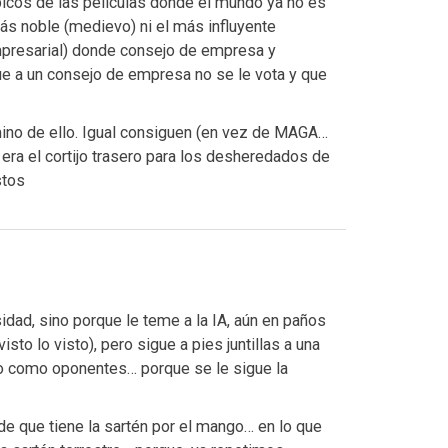
icos de las películas donde el mundo ya no es
más noble (medievo) ni el más influyente
mpresarial) donde consejo de empresa y
e a un consejo de empresa no se le vota y que
ino de ello. Igual consiguen (en vez de MAGA…
a el cortijo trasero para los desheredados de
stos
idad, sino porque le teme a la IA, aún en paños
to lo visto), pero sigue a pies juntillas a una
so como oponentes… porque se le sigue la
e que tiene la sartén por el mango… en lo que