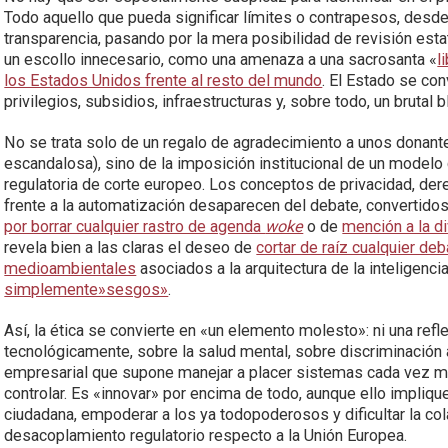
Todo aquello que pueda significar límites o contrapesos, desd
transparencia, pasando por la mera posibilidad de revisión est
un escollo innecesario, como una amenaza a una sacrosanta «
l
los Estados Unidos frente al resto del mundo
. El Estado se con
privilegios, subsidios, infraestructuras y, sobre todo, un brutal b
No se trata solo de un regalo de agradecimiento a unos donante
escandalosa), sino de la imposición institucional de un modelo
regulatoria de corte europeo. Los conceptos de privacidad, dere
frente a la automatización desaparecen del debate, convertido
por borrar cualquier rastro de agenda
woke
o de
mención a la di
revela bien a las claras el deseo de
cortar de raíz cualquier de
medioambientales
asociados a la arquitectura de la inteligencia 
simplemente»sesgos»
.
Así, la ética se convierte en «un elemento molesto»: ni una ref
tecnológicamente, sobre la salud mental, sobre discriminación
empresarial que supone manejar a placer sistemas cada vez má
controlar. Es «innovar» por encima de todo, aunque ello impliqu
ciudadana, empoderar a los ya todopoderosos y dificultar la cola
desacoplamiento regulatorio respecto a la Unión Europea.