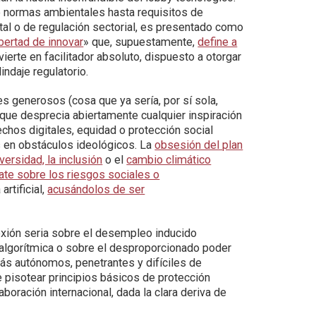
e normas ambientales hasta requisitos de
atal o de regulación sectorial, es presentado como
ibertad de innovar
» que, supuestamente,
define a
vierte en facilitador absoluto, dispuesto a otorgar
lindaje regulatorio.
s generosos (cosa que ya sería, por sí sola,
 que desprecia abiertamente cualquier inspiración
chos digitales, equidad o protección social
s en obstáculos ideológicos. La
obsesión del plan
versidad, la inclusión
o el
cambio climático
bate sobre los riesgos sociales o
artificial,
acusándolos de ser
lexión seria sobre el desempleo inducido
 algorítmica o sobre el desproporcionado poder
s autónomos, penetrantes y difíciles de
e pisotear principios básicos de protección
boración internacional, dada la clara deriva de