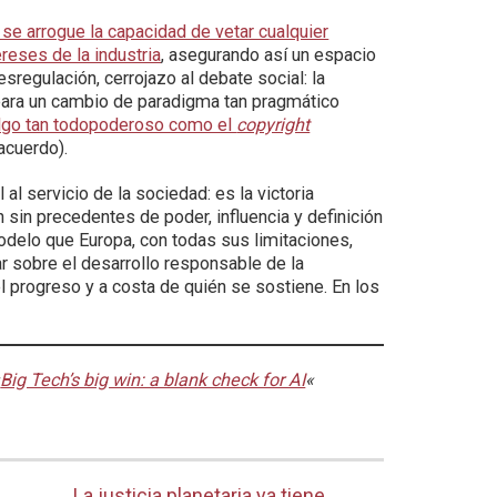
 se arrogue la capacidad de vetar cualquier
ereses de la industria
, asegurando así un espacio
sregulación, cerrojazo al debate social: la
o para un cambio de paradigma tan pragmático
a algo tan todopoderoso como el
copyright
acuerdo).
l al servicio de la sociedad: es la victoria
n sin precedentes de poder, influencia y definición
odelo que Europa, con todas sus limitaciones,
 sobre el desarrollo responsable de la
el progreso y a costa de quién se sostiene. En los
«
Big Tech’s big win: a blank check for AI
«
La justicia planetaria ya tiene