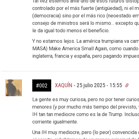
Tal vez estemos ante uno de esos futuros distóp
controlado por el más fuerte (antigüedad), ni el 
(democracia) sino por el más rico (neoestado e
consejo de ministros será lo mismo… excepto qu
le da igual todo menos el beneficio.
Y no estamos lejos. La américa trumpiana va cam
MASA) Make America Small Again, como cuando er
inglaterra, francia y españa, pero pagando impue
XAQUÍN
-
25 julio 2025 - 15:55
#002
La gente es muy curiosa, pero no por tener curios
menores (y por mucho más tiempo del previsto, vis
IH tan tan mediocre como es la de Trump. Inclu
corriente igualmente.
Una IH muy mediocre, pero (lo peor) convencida d