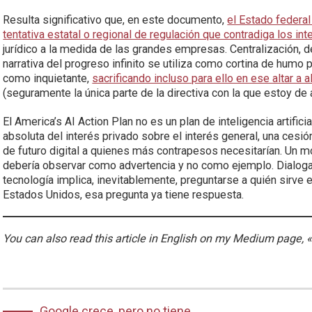
Resulta significativo que, en este documento,
el Estado federal
tentativa estatal o regional de regulación que contradiga los int
jurídico a la medida de las grandes empresas. Centralización, de
narrativa del progreso infinito se utiliza como cortina de hum
como inquietante,
sacrificando incluso para ello en ese altar 
(seguramente la única parte de la directiva con la que estoy de 
El America’s AI Action Plan no es un plan de inteligencia artificia
absoluta del interés privado sobre el interés general, una cesió
de futuro digital a quienes más contrapesos necesitarían. Un m
debería observar como advertencia y no como ejemplo. Dialogar
tecnología implica, inevitablemente, preguntarse a quién sirve 
Estados Unidos, esa pregunta ya tiene respuesta.
You can also read this article in English on my Medium page, 
Google crece, pero no tiene