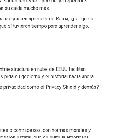
la sartén terrestre… porque, ya repetimos
en su caída mucho más.
os no quieren aprender de Roma, ¿por qué lo
ue sí tuvieron tiempo para aprender algo.
nfraestructura en nube de EEUU facilitan
pida su gobierno y el historial hasta ahora:
e privacidad como el Privacy Shield y demás?
mites o contrapesos, con normas morales y
evisión estatal, que se quite la americana