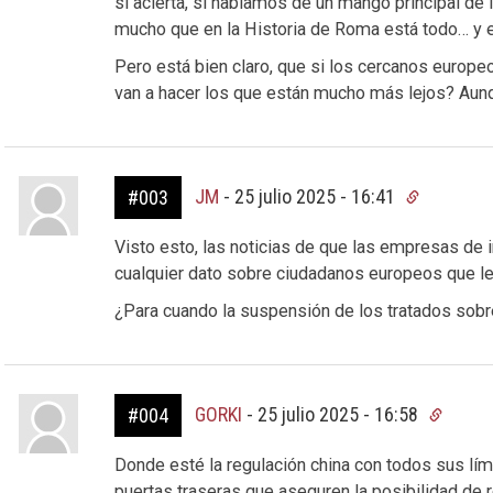
sí acierta, si hablamos de un mango principal de 
mucho que en la Historia de Roma está todo… y 
Pero está bien claro, que si los cercanos europe
van a hacer los que están mucho más lejos? Aunq
JM
-
25 julio 2025 - 16:41
#003
Visto esto, las noticias de que las empresas de i
cualquier dato sobre ciudadanos europeos que les 
¿Para cuando la suspensión de los tratados sobr
GORKI
-
25 julio 2025 - 16:58
#004
Donde esté la regulación china con todos sus lí
puertas traseras que aseguren la posibilidad de r