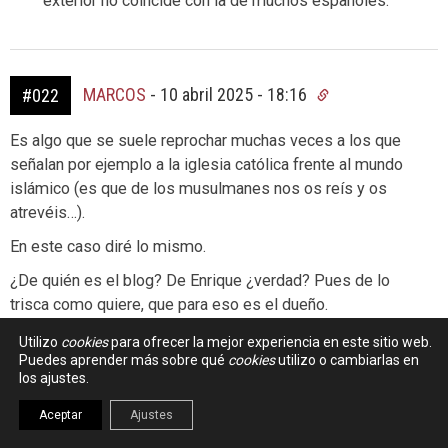
exterior no coincide con la de muchos españoles.
MARCOS
-
10 abril 2025 - 18:16
#022
Es algo que se suele reprochar muchas veces a los que
señalan por ejemplo a la iglesia católica frente al mundo
islámico (es que de los musulmanes nos os reís y os
atrevéis…).
En este caso diré lo mismo.
¿De quién es el blog? De Enrique ¿verdad? Pues de lo
trisca como quiere, que para eso es el dueño.
Espera que va a tener que hablar de lo que nos parezca a
Utilizo
cookies
para ofrecer la mejor experiencia en este sitio web.
Puedes aprender más sobre qué
cookies
utilizo o cambiarlas en
cada uno (aunque que hable de España y sus políticos,
los ajustes.
querría decir que hay algo que tratar a nivel tecnológico o
industrial… si no lo hace… que cada uno saque
Aceptar
Ajustes
conclusiones).