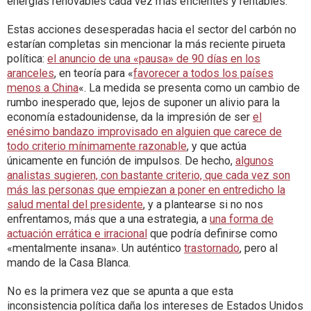
energías renovables cada vez más eficientes y rentables.
Estas acciones desesperadas hacia el sector del carbón no
estarían completas sin mencionar la más reciente pirueta
política:
el anuncio de una «pausa» de 90 días en los
aranceles
, en teoría para «
favorecer a todos los países
menos a China
«. La medida se presenta como un cambio de
rumbo inesperado que, lejos de suponer un alivio para la
economía estadounidense, da la impresión de ser
el
enésimo bandazo improvisado en alguien que carece de
todo criterio mínimamente razonable
, y que actúa
únicamente en función de impulsos. De hecho,
algunos
analistas sugieren, con bastante criterio, que cada vez son
más las personas que empiezan a poner en entredicho la
salud mental del presidente
, y a plantearse si no nos
enfrentamos, más que a una estrategia, a
una forma de
actuación errática e irracional
que podría definirse como
«mentalmente insana». Un auténtico
trastornado
, pero al
mando de la Casa Blanca.
No es la primera vez que se apunta a que esta
inconsistencia política daña los intereses de Estados Unidos