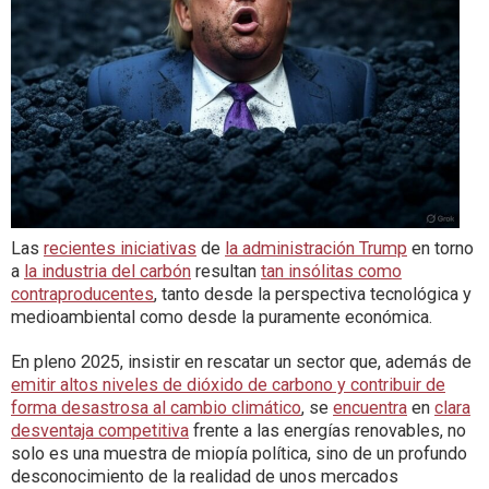
Las
recientes iniciativas
de
la administración Trump
en torno
a
la industria del carbón
resultan
tan insólitas como
contraproducentes
, tanto desde la perspectiva tecnológica y
medioambiental como desde la puramente económica.
En pleno 2025, insistir en rescatar un sector que, además de
emitir altos niveles de dióxido de carbono y contribuir de
forma desastrosa al cambio climático
, se
encuentra
en
clara
desventaja competitiva
frente a las energías renovables, no
solo es una muestra de miopía política, sino de un profundo
desconocimiento de la realidad de unos mercados