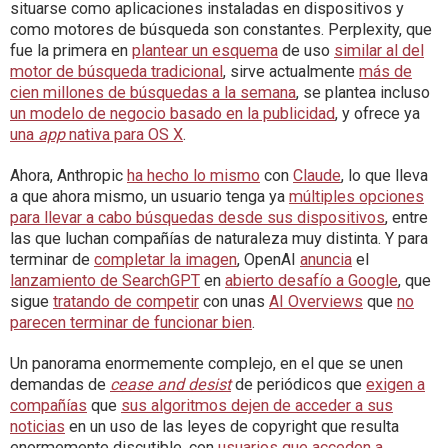
situarse como aplicaciones instaladas en dispositivos y
como motores de búsqueda son constantes. Perplexity, que
fue la primera en
plantear un esquema
de uso
similar al del
motor de búsqueda tradicional
, sirve actualmente
más de
cien millones de búsquedas a la semana
, se plantea incluso
un modelo de negocio basado en la publicidad
, y ofrece ya
una
app
nativa para OS X
.
Ahora, Anthropic
ha hecho lo mismo
con
Claude
, lo que lleva
a que ahora mismo, un usuario tenga ya
múltiples opciones
para llevar a cabo búsquedas desde sus dispositivos
, entre
las que luchan compañías de naturaleza muy distinta. Y para
terminar de
completar la imagen
, OpenAI
anuncia
el
lanzamiento de SearchGPT
en
abierto desafío a Google
, que
sigue
tratando de competir
con unas
AI Overviews
que
no
parecen terminar de funcionar bien
.
Un panorama enormemente complejo, en el que se unen
demandas de
cease and desist
de periódicos que
exigen a
compañías
que
sus algoritmos dejen de acceder a sus
noticias
en un uso de las leyes de copyright que resulta
enormemente discutible, con
usuarios que acceden a