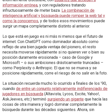
información errónea
, y con reguladores tratando
infructuosamente de meter baza.
La combinación de
inteligencia artificial y búsqueda puede romper la web tal y
como la conocemos
, y de todos esos movimientos puede
surgir un mapa completamente distinto al anterior.
Lo que está en juego es ni más ni menos que el futuro de
internet. Con ChatGPT como dominador absoluto como
reflejo de una bien jugada ventaja del pionero, el resto
necesita moverse rápidamente si no quieren ver o bien su
posición duramente erosionada – caso de Google y
Microsoft – o sus ambiciones drásticamente truncadas –
como Perplexity o Anthropic. El que no se mueva y se
posicione rápidamente, corre el riesgo de no salir en la foto.
La situación recuerda mucho lo ocurrido a finales de los ’90,
cuando
de entre un conjunto relativamente indiferenciado de
jugadores en búsqueda
(Altavista, Lycos, Excite, Yahoo!,
AskJeeves, etc.) terminó
surgiendo un gigante
que hacía las
cosas de otra manera y logró dominar completamente la
búsqueda durante las décadas siguientes. Ahora, sin