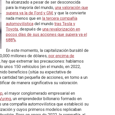
ha alcanzado a pesar de ser desconocida
para la mayoría del mundo,
una valoración que
supera ya la de Ford y GM
, y que la convierte
nada menos que en
la tercera compañía
automovilística
del mundo
tras Tesla y
Toyota
, después de
una revalorización en
pocos días de sus acciones que supera ya el
688%
.
En este momento, la capitalización bursátil de
0,000 millones de dólares,
por encima de
do, hay que extremar las precauciones: hablamos
lo unos 150 vehículos (en el mundo, en 2022,
ido beneficios (sitúa su expectativa de
a cantidad tan pequeña de acciones, en torno a un
icar de manera significativa su valoración.
up
, el mayor conglomerado empresarial en
Vượng
, un emprendedor billonario formado en
s una compañía automovilística que estableció su
ización y cuyos primeros modelos replicaban
stión. Pero en enero de 2022, la compañía, al