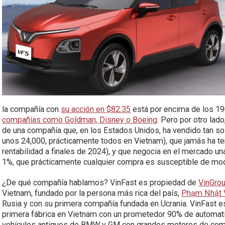
la compañía con
su acción en $82.35
está por encima de los 19
compañías como Goldman, Disney o Boeing
. Pero por otro la
de una compañía que, en los Estados Unidos, ha vendido tan so
unos 24,000, prácticamente todos en Vietnam), que jamás ha ten
rentabilidad a finales de 2024), y que negocia en el mercado un
1%, que prácticamente cualquier compra es susceptible de modif
¿De qué compañía hablamos? VinFast es propiedad de
VinGro
Vietnam, fundado por la persona más rica del país,
Phạm Nhật 
Rusia y con su primera compañía fundada en Ucrania. VinFast e
primera fábrica en Vietnam con un prometedor 90% de automat
vehículos antiguos de BMW y GM con grandes motores de combu