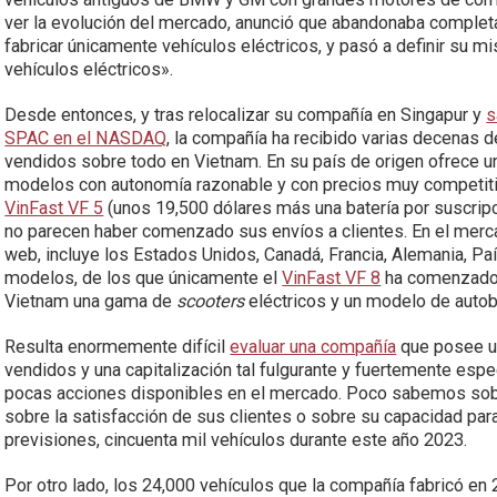
ver la evolución del mercado, anunció que abandonaba complet
fabricar únicamente vehículos eléctricos, y pasó a definir su 
vehículos eléctricos».
Desde entonces, y tras relocalizar su compañía en Singapur y
s
SPAC en el NASDAQ
, la compañía ha recibido varias decenas d
vendidos sobre todo en Vietnam. En su país de origen ofrece u
modelos con autonomía razonable y con precios muy competit
VinFast VF 5
(unos 19,500 dólares más una batería por suscrip
no parecen haber comenzado sus envíos a clientes. En el merc
web, incluye los Estados Unidos, Canadá, Francia, Alemania, Pa
modelos, de los que únicamente el
VinFast VF 8
ha comenzado 
Vietnam una gama de
scooters
eléctricos y un modelo de autob
Resulta enormemente difícil
evaluar una compañía
que posee un
vendidos y una capitalización tal fulgurante y fuertemente esp
pocas acciones disponibles en el mercado. Poco sabemos sobre
sobre la satisfacción de sus clientes o sobre su capacidad para
previsiones, cincuenta mil vehículos durante este año 2023.
Por otro lado, los 24,000 vehículos que la compañía fabricó 