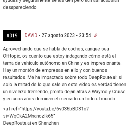
ayudas y seguramente se las den pero aún así acabarán
desapareciendo.
DAVID
-
27 agosto 2023 - 23:54
#019
Aprovechando que se habla de coches, aunque sea
Offtopic, os cuento que estoy indagando cómo está el
tema de vehículo autónomo en China y es impresionante.
Hay un montón de empresas en ello y con buenos
resultados. Me ha impactado sobre todo DeepRoute.ai: si
solo la mitad de lo que sale en este vídeo es verdad tienen
un nivelazo tremendo, pronto dejan atrás a Waymo y Cruise
y en unos años dominan el mercado en todo el mundo.
<a href="https://youtu.be/6v036bBD31o?
si=WqOkA2MnanozIk65"
DeepRoute.ai en Shenzhen