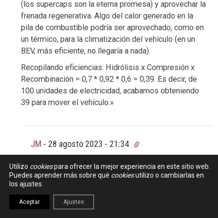
(los supercaps son la eterna promesa) y aprovechar la
frenada regenerativa. Algo del calor generado en la
pila de combustible podría ser aprovechado, como en
un térmico, para la climatización del vehículo (en un
BEV, más eficiente, no llegaría a nada).
Recopilando eficiencias: Hidrólisis x Compresión x
Recombinación = 0,7 * 0,92 * 0,6 = 0,39. Es decir, de
100 unidades de electricidad, acabamos obteniendo
39 para mover el vehículo.»
JM
-
28 agosto 2023 - 21:34
Es decir que de toda la energía generada sólo el
Utilizo
cookies
para ofrecer la mejor experiencia en este sitio web.
40% (con suerte) termina moviendo las ruedas del
Puedes aprender más sobre qué
cookies
utilizo o cambiarlas en
los ajustes.
vehículo.
Aceptar
Ajustes