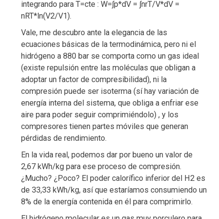
integrando para T=cte : W=∫p*dV = ∫nrT/V*dV =
nRT*ln(V2/V1).
Vale, me descubro ante la elegancia de las
ecuaciones básicas de la termodinámica, pero ni el
hidrógeno a 880 bar se comporta como un gas ideal
(existe repulsión entre las moléculas que obligan a
adoptar un factor de compresibilidad), ni la
compresión puede ser isoterma (sí hay variación de
energía interna del sistema, que obliga a enfriar ese
aire para poder seguir comprimiéndolo) , y los
compresores tienen partes móviles que generan
pérdidas de rendimiento.
En la vida real, podemos dar por bueno un valor de
2,67 kWh/kg para ese proceso de compresión.
¿Mucho? ¿Poco? El poder calorífico inferior del H2 es
de 33,33 kWh/kg, así que estaríamos consumiendo un
8% de la energía contenida en él para comprimirlo.
El hidrógeno molecular es un gas muy porculero para