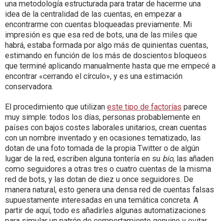
una metodología estructurada para tratar de hacerme una
idea de la centralidad de las cuentas, en empezar a
encontrarme con cuentas bloqueadas previamente. Mi
impresión es que esa red de bots, una de las miles que
habrá, estaba formada por algo más de quinientas cuentas,
estimando en función de los más de doscientos bloqueos
que terminé aplicando manualmente hasta que me empecé a
encontrar «cerrando el círculo», y es una estimación
conservadora.
El procedimiento que utilizan
este tipo de factorías
parece
muy simple: todos los días, personas probablemente en
países con bajos costes laborales unitarios, crean cuentas
con un nombre inventado y en ocasiones tematizado, las
dotan de una foto tomada de la propia Twitter o de algún
lugar de la red, escriben alguna tontería en su
bio
, las añaden
como seguidores a otras tres o cuatro cuentas de la misma
red de bots, y las dotan de diez u once seguidores. De
manera natural, esto genera una densa red de cuentas falsas
supuestamente interesadas en una temática concreta. A
partir de aquí, todo es añadirles algunas automatizaciones
para simular un patrón de comportamiento genuino y evitar