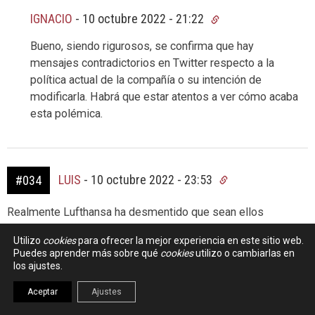
IGNACIO
-
10 octubre 2022 - 21:22
Bueno, siendo rigurosos, se confirma que hay
mensajes contradictorios en Twitter respecto a la
política actual de la compañía o su intención de
modificarla. Habrá que estar atentos a ver cómo acaba
esta polémica.
LUIS
-
10 octubre 2022 - 23:53
#034
Realmente Lufthansa ha desmentido que sean ellos
quienes prohiban las AirTags:
Utilizo
cookies
para ofrecer la mejor experiencia en este sitio web.
https://www.teknofilo.com/lufthansa-afirma-que-ellos-no-
Puedes aprender más sobre qué
cookies
utilizo o cambiarlas en
prohiben-llevar-airtags-en-el-equipaje-facturado-sino-la-
los ajustes.
regulacion-aerea/
Aceptar
Ajustes