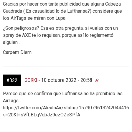
Gracias por hacer con tanta publicidad que alguna Cabeza
Cuadrada ( Es casualidad lo de Lufthansa?) considere que
los AirTags se miren con Lupa
¿Son peligrosos? Esa es otra pregunta, si vuelas con un
spray de AXE te lo requisan, porque así lo reglamentó
alguien…
Carpem Diem.
GORKI
-
10 octubre 2022 - 20:58
#032
Parece que se confirma que Lufthansa no ha prohibido las
AirTags
https://twitter.com/AlexInAir/status/1579079613242044416?
s=20&t=sVfbBLqVqbJz9ezOZeSPfA