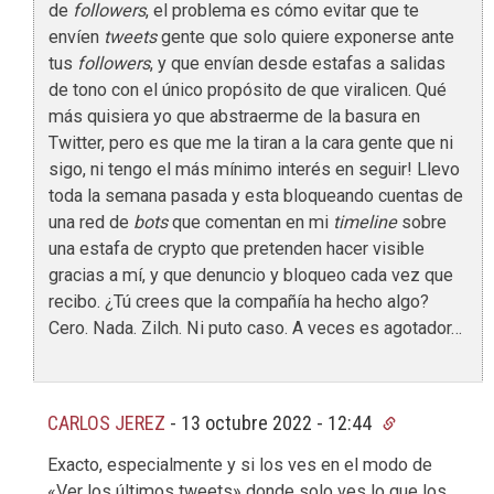
de
followers
, el problema es cómo evitar que te
envíen
tweets
gente que solo quiere exponerse ante
tus
followers
, y que envían desde estafas a salidas
de tono con el único propósito de que viralicen. Qué
más quisiera yo que abstraerme de la basura en
Twitter, pero es que me la tiran a la cara gente que ni
sigo, ni tengo el más mínimo interés en seguir! Llevo
toda la semana pasada y esta bloqueando cuentas de
una red de
bots
que comentan en mi
timeline
sobre
una estafa de crypto que pretenden hacer visible
gracias a mí, y que denuncio y bloqueo cada vez que
recibo. ¿Tú crees que la compañía ha hecho algo?
Cero. Nada. Zilch. Ni puto caso. A veces es agotador…
CARLOS JEREZ
-
13 octubre 2022 - 12:44
Exacto, especialmente y si los ves en el modo de
«Ver los últimos tweets» donde solo ves lo que los