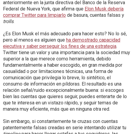
anteriormente en la junta directiva del Banco de la Reserva
Federal de Nueva York, que afirma que
Elon Musk debería
comprar Twitter para limpiarlo
de basura, cuentas falsas y
trolls
.
¿Es Elon Musk el más adecuado para hacer esto? No lo sé,
pero al menos es alguien que
ha demostrado capacidad
ejecutiva y saber perseguir los fines de una estrategia
.
Twitter tiene un valor y una importancia para la sociedad muy
superior a la que merece como herramienta, debido
fundamentalmente a haber escogido, en gran medida por
casualidad o por limitaciones técnicas, una forma de
comunicación que privilegia lo breve, lo sintético, el
consumo de información en píldoras. El resultado es una
relación señal/ruido excepcionalmente buena: si escoges
bien las cuentas que quieres seguir, puedes enterarte de lo
que te interesa en un vistazo rápido, y seguir temas de
manera muy eficiente, más que en ninguna otra red.
Sin embargo, si constantemente te cruzas con cuentas
patentemente falsas creadas en serie intentando utilizar tu
timeline
para hacer llegar estafas a tus seguidores, las