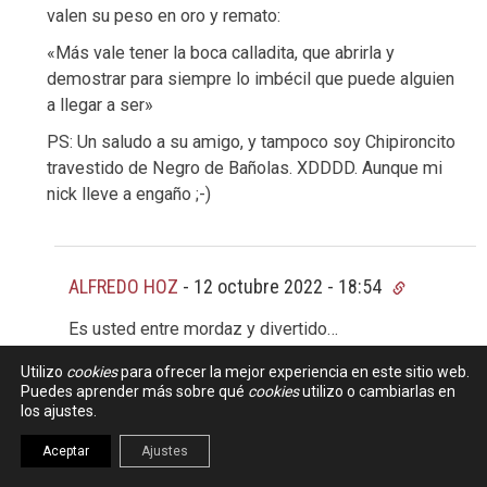
valen su peso en oro y remato:
«Más vale tener la boca calladita, que abrirla y
demostrar para siempre lo imbécil que puede alguien
a llegar a ser»
PS: Un saludo a su amigo, y tampoco soy Chipironcito
travestido de Negro de Bañolas. XDDDD. Aunque mi
nick lleve a engaño ;-)
ALFREDO HOZ
-
12 octubre 2022 - 18:54
Es usted entre mordaz y divertido…
Algun dia, las cervezas deberian saludarnos…
Utilizo
cookies
para ofrecer la mejor experiencia en este sitio web.
ps.- Y si… soy el otro desde la cuenta de este, que
Puedes aprender más sobre qué
cookies
utilizo o cambiarlas en
los ajustes.
estamos juntos ahora XDDD (pero no me meta en
pollos)
Aceptar
Ajustes