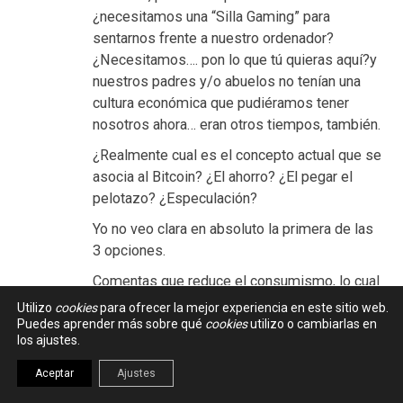
¿necesitamos una “Silla Gaming” para
sentarnos frente a nuestro ordenador?
¿Necesitamos…. pon lo que tú quieras aquí?y
nuestros padres y/o abuelos no tenían una
cultura económica que pudiéramos tener
nosotros ahora… eran otros tiempos, también.
¿Realmente cual es el concepto actual que se
asocia al Bitcoin? ¿El ahorro? ¿El pegar el
pelotazo? ¿Especulación?
Yo no veo clara en absoluto la primera de las
3 opciones.
Comentas que reduce el consumismo, lo cual
es cierto, porque ciertamente una Bitcoin, no
Utilizo
cookies
para ofrecer la mejor experiencia en este sitio web.
es algo que puedas explicarle de forma
Puedes aprender más sobre qué
cookies
utilizo o cambiarlas en
los ajustes.
concisa a tu madre, porque no puedes pagar
con él en Zara y porque el propio concepto no
Aceptar
Ajustes
está “correcto”.