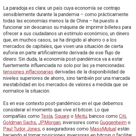
La paradoja es clara: un país cuya economía se contrajo
sensiblemente durante la pandemia – como prácticamente
todas las economías menos la de China – ha puesto a
funcionar sin descanso su máquina de imprimir billetes para
ofrecer a sus ciudadanos un estímulo económico, un dinero
que, en muchos casos, se ha dirigido al ahorro o a los
mercados de capitales, que viven una situación de cierta
euforia en parte artificialmente derivada de ese flujo de
dinero. Sin duda, la economía post-pandémica va a estar
fuertemente influenciada no solo por las ya mencionadas
tensiones inflacionarias
derivadas de la disponibilidad de
niveles superiores de ahorro, sino también por una marcada
inestabilidad en los mercados de valores a medida que se
normalice la situación.
Es en ese contexto post-pandémico en el que debemos
considerar el momento que vive el bitcoin. Lo que
compañías como
Tesla
,
Square
o
Meitu
; bancos como
Citi
,
Goldman Sachs
,
JPMorgan
; inversores como
Guggenheim
o
Paul Tudor Jones
; o aseguradoras como
MassMutual
están
haciendo al tomar posiciones inversoras en bitcoin o facilitar