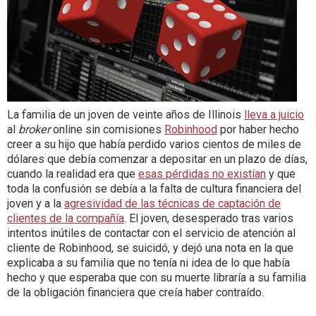
La familia de un joven de veinte años de Illinois
lleva a juicio
al
broker
online sin comisiones
Robinhood
por haber hecho
creer a su hijo que había perdido varios cientos de miles de
dólares que debía comenzar a depositar en un plazo de días,
cuando la realidad era que
esas pérdidas no existían
y que
toda la confusión se debía a la falta de cultura financiera del
joven y a la
agresividad de las técnicas de captación de
clientes de la compañía
. El joven, desesperado tras varios
intentos inútiles de contactar con el servicio de atención al
cliente de Robinhood, se suicidó, y dejó una nota en la que
explicaba a su familia que no tenía ni idea de lo que había
hecho y que esperaba que con su muerte libraría a su familia
de la obligación financiera que creía haber contraído.