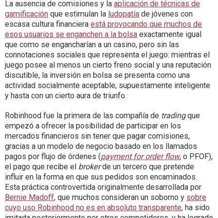
La ausencia de comisiones y la
aplicación de técnicas de
gamificación
que estimulan la
ludopatía
de jóvenes con
escasa cultura financiera
está provocando que muchos de
esos usuarios se enganchen a la bolsa
exactamente igual
que como se engancharían a un casino, pero sin las
connotaciones sociales que representa el juego: mientras el
juego posee al menos un cierto freno social y una reputación
discutible, la inversión en bolsa se presenta como una
actividad socialmente aceptable, supuestamente inteligente
y hasta con un cierto aura de triunfo.
Robinhood fue la primera de las compañía de
trading
que
empezó a ofrecer la posibilidad de participar en los
mercados financieros sin tener que pagar comisiones,
gracias a un modelo de negocio basado en los llamados
pagos por flujo de órdenes (
payment for order flow
, o PFOF),
el pago que recibe el
broker
de un tercero que pretende
influir en la forma en que sus pedidos son encaminados.
Esta práctica controvertida originalmente desarrollada por
Bernie Madoff
, que muchos consideran un soborno y
sobre
cuyo uso Robinhood no es en absoluto transparente
, ha sido
imitada posteriormente por otros competidores, y ha logrado