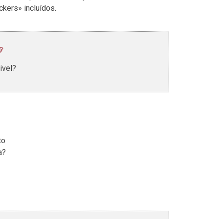
ckers» incluídos.
ivel?
to
a?