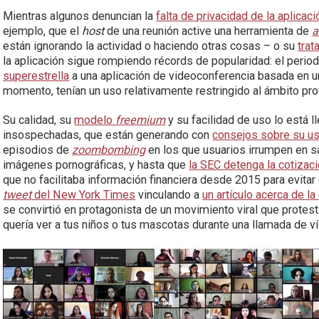
Mientras algunos denuncian la
falta de privacidad de la aplicaci
ejemplo, que el
host
de una reunión active una herramienta de
a
están ignorando la actividad o haciendo otras cosas – o su
trat
la aplicación sigue rompiendo récords de popularidad: el peri
superestrella
a una aplicación de videoconferencia basada en un 
momento, tenían un uso relativamente restringido al ámbito pro
Su calidad, su
modelo
freemium
y su facilidad de uso lo está 
insospechadas, que están generando con
consejos sobre su u
episodios de
zoombombing
en los que usuarios irrumpen en s
imágenes pornográficas, y hasta que
la SEC detenga la cotiza
que no facilitaba información financiera desde 2015 para evita
tweet
del New York Times
vinculando a
un artículo acerca de l
se convirtió en protagonista de un movimiento viral que prote
quería ver a tus niños o tus mascotas durante una llamada de v