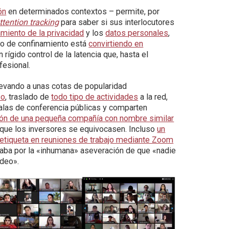
ón
en determinados contextos – permite, por
ttention tracking
para saber si sus interlocutores
amiento de la privacidad
y los
datos personales
,
odo de confinamiento está
convirtiendo en
rígido control de la latencia que, hasta el
fesional.
llevando a unas cotas de popularidad
so
, traslado de
todo tipo de actividades
a la red,
alas de conferencia públicas y comparten
ción de una pequeña compañía con nombre similar
r que los inversores se equivocasen. Incluso
un
a etiqueta en reuniones de trabajo mediante Zoom
staba por la «inhumana» aseveración de que «nadie
ídeo».